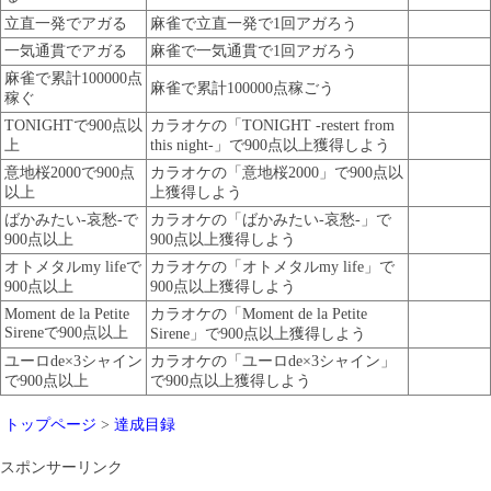
立直一発でアガる
麻雀で立直一発で1回アガろう
一気通貫でアガる
麻雀で一気通貫で1回アガろう
麻雀で累計100000点
麻雀で累計100000点稼ごう
稼ぐ
TONIGHTで900点以
カラオケの「TONIGHT -restert from
上
this night-」で900点以上獲得しよう
意地桜2000で900点
カラオケの「意地桜2000」で900点以
以上
上獲得しよう
ばかみたい-哀愁-で
カラオケの「ばかみたい-哀愁-」で
900点以上
900点以上獲得しよう
オトメタルmy lifeで
カラオケの「オトメタルmy life」で
900点以上
900点以上獲得しよう
Moment de la Petite
カラオケの「Moment de la Petite
Sireneで900点以上
Sirene」で900点以上獲得しよう
ユーロde×3シャイン
カラオケの「ユーロde×3シャイン」
で900点以上
で900点以上獲得しよう
トップページ
>
達成目録
スポンサーリンク