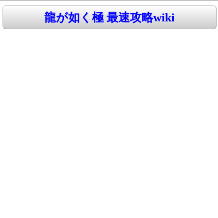
龍が如く極 最速攻略wiki