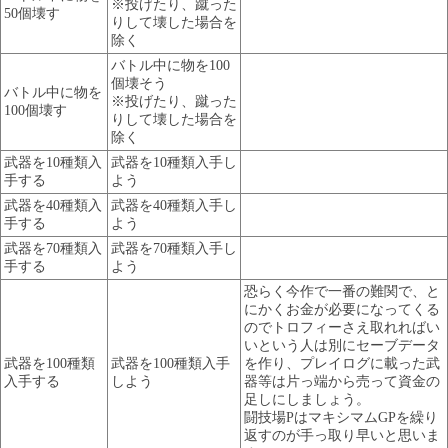
※投げたり、蹴った
50個壊す
りして壊した場合を
除く
バトル中に物を100
個壊そう
バトル中に物を
※投げたり、蹴った
100個壊す
りして壊した場合を
除く
武器を10種類入
武器を10種類入手し
手する
よう
武器を40種類入
武器を40種類入手し
手する
よう
武器を70種類入
武器を70種類入手し
手する
よう
恐らく今作で一番の難関で、と
にかくお金が必要になってくる
のでトロフィーさえ取れればい
いという人は別にセーブデータ
武器を100種類
武器を100種類入手
を作り、プレイログに載った武
入手する
しよう
器等は片っ端から売って資金の
足しにしましょう。
闘技場PはマキシマムGPを繰り
返すのが手っ取り早いと思いま