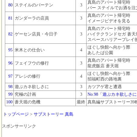
真島のアパート帰宅時
80
ステイルのバーテン
3
バー ステイルでお酒を注
真島のアパート帰宅時
81
ガンダーラの店員
3
イメージビデオを見る
真島のアパート帰宅時
82
ゲーセン店員・今日子
3
ハイテクランドセガ 蒼天
スペースハリアープレイ
ほぐし快館へ向かう際
95
米木との仕合い
4
あしたば公園
真島のアパート帰宅時
96
フェイフウの修行
3
龍虎飯店 蒼天堀
ほぐし快館へ向かう際
97
アレシの修行
4
招福町西の路地裏
98
遊ぶカネ欲しさに
3
カツアゲ君と遭遇
99
究極の計画
3
No.98「遊ぶカネ欲しさ
100
蒼天堀の危機
最終
真島編サブストーリー39
トップページ
>
サブストーリー 真島
スポンサーリンク