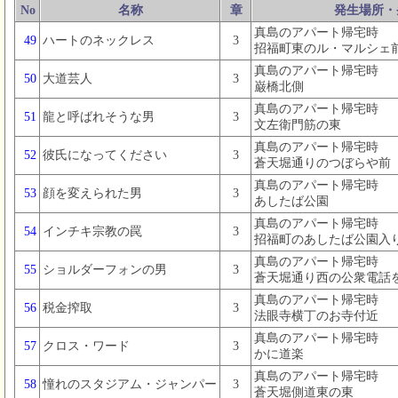
No
名称
章
発生場所・
真島のアパート帰宅時
49
ハートのネックレス
3
招福町東のル・マルシェ
真島のアパート帰宅時
50
大道芸人
3
巌橋北側
真島のアパート帰宅時
51
龍と呼ばれそうな男
3
文左衛門筋の東
真島のアパート帰宅時
52
彼氏になってください
3
蒼天堀通りのつぼらや前
真島のアパート帰宅時
53
顔を変えられた男
3
あしたば公園
真島のアパート帰宅時
54
インチキ宗教の罠
3
招福町のあしたば公園入
真島のアパート帰宅時
55
ショルダーフォンの男
3
蒼天堀通り西の公衆電話
真島のアパート帰宅時
56
税金搾取
3
法眼寺横丁のお寺付近
真島のアパート帰宅時
57
クロス・ワード
3
かに道楽
真島のアパート帰宅時
58
憧れのスタジアム・ジャンパー
3
蒼天堀側道東の東