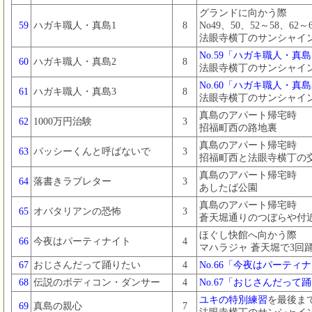
グランドに向かう際
59
ハガキ職人・真島1
8
No49、50、52～58、6
法眼寺横丁のサンシャイ
No.59「ハガキ職人・真島
60
ハガキ職人・真島2
8
法眼寺横丁のサンシャイ
No.60「ハガキ職人・真島
61
ハガキ職人・真島3
8
法眼寺横丁のサンシャイ
真島のアパート帰宅時
62
1000万円治験
3
招福町西の路地裏
真島のアパート帰宅時
63
パッシーくんと呼ばないで
3
招福町西と法眼寺横丁の
真島のアパート帰宅時
64
落書きラブレター
3
あしたば公園
真島のアパート帰宅時
65
オバタリアンの恐怖
3
蒼天堀通りのつぼらや付
ほぐし快館へ向かう際
66
今夜はパーティナイト
4
マハラジャ 蒼天堀で3回
67
おじさんだって踊りたい
4
No.66「今夜はパーティ
68
伝説のボディコン・ダンサー
4
No.67「おじさんだって
ユキの特別練習
を最後ま
69
真島の親心
7