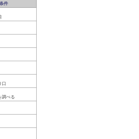
条件
前
り口
を調べる