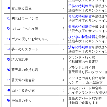
法眼寺横丁のサンシャイ
千佳の特別練習
を最後ま
70
君と観る景色
7
法眼寺横丁のサンシャイ
まなの特別練習
を最後ま
71
初恋はラーメン味
7
法眼寺横丁のサンシャイ
亜衣の特別練習
を最後ま
72
はじめてのお友達
7
法眼寺横丁のサンシャイ
ひびきの特別練習
を最後
73
ボクの優しいお姉ちゃん
7
法眼寺横丁のサンシャイ
沙希の特別練習
を最後ま
74
夢へのリスタート
7
法眼寺横丁のサンシャイ
グランドへ行く際
75
謎の電話主
7
招福町南の公衆電話
グランドに行く際
76
蒼天堀の金持ち君
7
蒼天堀通り西のグランド
アッコとの待ち合わせ時
77
蒼天堀の絶倫君
4
ガンダーラ 蒼天堀店前
真島のアパート帰宅時
78
ぬいぐるみ少女
3
ハイテクランドセガ 蒼天
真島のアパート帰宅時
79
神味庵の主人
3
神味庵で食事をする