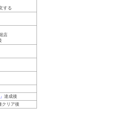
文する
堀店
後
に」
達成後
種クリア後