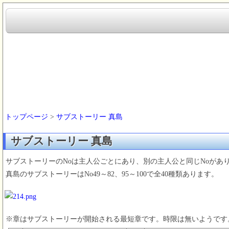
トップページ
>
サブストーリー 真島
サブストーリー 真島
サブストーリーのNoは主人公ごとにあり、別の主人公と同じNoがあ
真島のサブストーリーはNo49～82、95～100で全40種類あります。
※章はサブストーリーが開始される最短章です。時限は無いようです