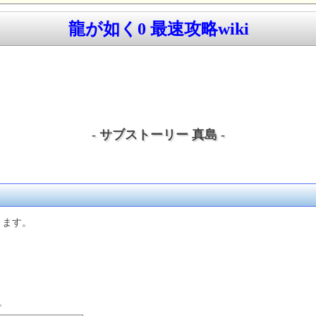
龍が如く0 最速攻略wiki
- サブストーリー 真島 -
ります。
。