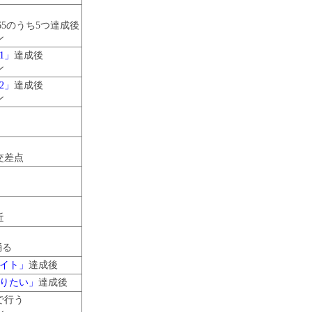
2～65のうち5つ達成後
ン
1」
達成後
ン
2」
達成後
ン
交差点
近
踊る
ナイト」
達成後
踊りたい」
達成後
で行う