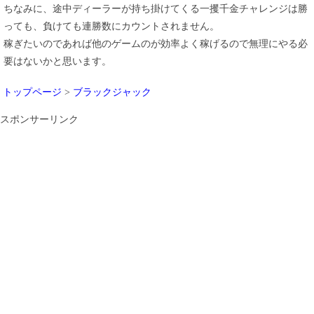
ちなみに、途中ディーラーが持ち掛けてくる一攫千金チャレンジは勝
っても、負けても連勝数にカウントされません。
稼ぎたいのであれば他のゲームのが効率よく稼げるので無理にやる必
要はないかと思います。
トップページ
>
ブラックジャック
スポンサーリンク