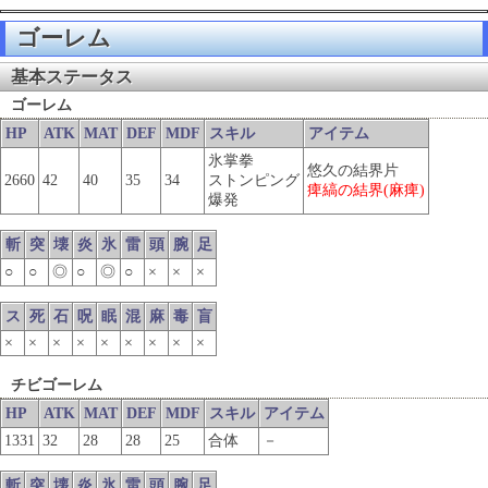
ゴーレム
基本ステータス
ゴーレム
HP
ATK
MAT
DEF
MDF
スキル
アイテム
氷掌拳
悠久の結界片
2660
42
40
35
34
ストンピング
痺縞の結界(麻痺)
爆発
斬
突
壊
炎
氷
雷
頭
腕
足
○
○
◎
○
◎
○
×
×
×
ス
死
石
呪
眠
混
麻
毒
盲
×
×
×
×
×
×
×
×
×
チビゴーレム
HP
ATK
MAT
DEF
MDF
スキル
アイテム
1331
32
28
28
25
合体
－
斬
突
壊
炎
氷
雷
頭
腕
足