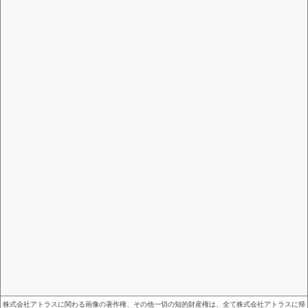
株式会社アトラスに関わる画像の著作権、その他一切の知的財産権は、全て株式会社アトラスに帰