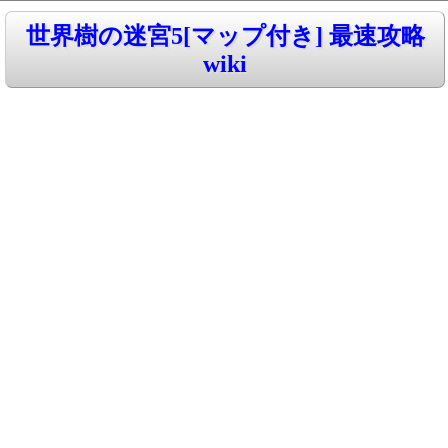
世界樹の迷宮5[マップ付き] 最速攻略
wiki