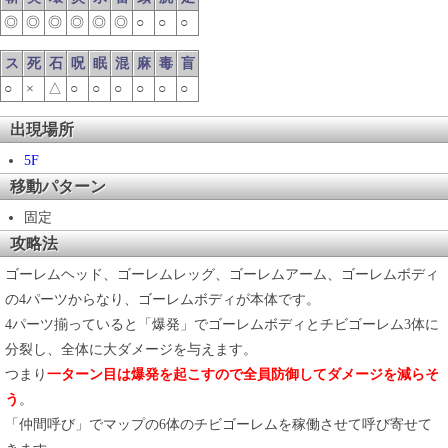
◎
◎
◎
◎
◎
◎
○
○
○
ス
死
石
呪
眠
混
麻
毒
盲
○
×
△
○
○
○
○
○
○
出現場所
5F
移動パターン
固定
攻略法
ゴーレムヘッド、ゴーレムレッグ、ゴーレムアーム、ゴーレムボディ
の4パーツからなり、ゴーレムボディが本体です。
4パーツ揃っていると「爆発」でゴーレムボディとチビゴーレム3体に
分裂し、全体に大ダメージを与えます。
つまり
一ターン目は爆発を起こすので全員防御してダメージを減らそ
う
。
「仲間呼び」でマップの6体のチビゴーレムを稼働させて呼び寄せて