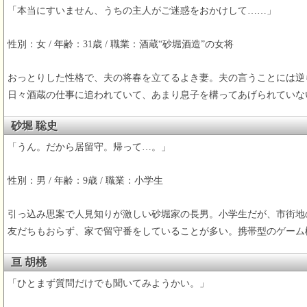
「本当にすいません、うちの主人がご迷惑をおかけして……」
性別：女 / 年齢：31歳 / 職業：酒蔵“砂堀酒造”の女将
おっとりした性格で、夫の将春を立てるよき妻。夫の言うことには逆
日々酒蔵の仕事に追われていて、あまり息子を構ってあげられていな
砂堀 聡史
「うん。だから居留守。帰って…。」
性別：男 / 年齢：9歳 / 職業：小学生
引っ込み思案で人見知りが激しい砂堀家の長男。小学生だが、市街地
友だちもおらず、家で留守番をしていることが多い。携帯型のゲーム
亘 胡桃
「ひとまず質問だけでも聞いてみようかい。」