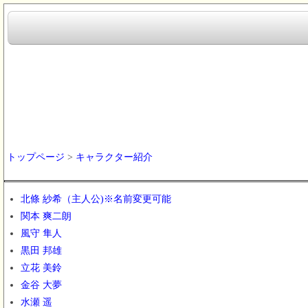
トップページ
>
キャラクター紹介
北條 紗希（主人公)※名前変更可能
関本 爽二朗
風守 隼人
黒田 邦雄
立花 美鈴
金谷 大夢
水瀬 遥