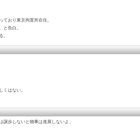
っており東京拘置所在住。
、と告白。
る。
しくはない。
は譲歩しないと物事は進展しないよ」