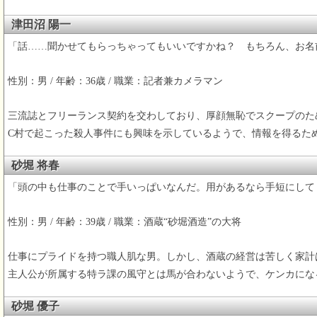
津田沼 陽一
「話……聞かせてもらっちゃってもいいですかね？ もちろん、お名
性別：男 / 年齢：36歳 / 職業：記者兼カメラマン
三流誌とフリーランス契約を交わしており、厚顔無恥でスクープのた
C村で起こった殺人事件にも興味を示しているようで、情報を得るた
砂堀 将春
「頭の中も仕事のことで手いっぱいなんだ。用があるなら手短にして
性別：男 / 年齢：39歳 / 職業：酒蔵“砂堀酒造”の大将
仕事にプライドを持つ職人肌な男。しかし、酒蔵の経営は苦しく家計
主人公が所属する特ラ課の風守とは馬が合わないようで、ケンカにな
砂堀 優子