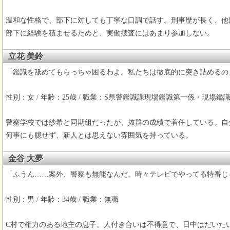
温和な性格で、部下に対しても丁寧な口調で話す。刑事歴が長く、他
部下に経験を積ませるためと、実働捜査にはあまり参加しない。
立花 美鈴
「鑑識を舐めてもらっちゃ困るわよ。私たちは徹底的に突き詰めるの
性別：女 / 年齢：25歳 / 職業：S県警鑑識課現場鑑識第一係・現場鑑
警察学校では紗希と同期組だったが、抜群の成績で着任している。自
何事にも臆せず、新人とは思えない雰囲気を持っている。
金谷 大夢
「ふうん……案外、警察も無能なんだ。時々テレビでやってる特番じ
性別：男 / 年齢：34歳 / 職業：無職
C村で権力のある地主の息子。人付き合いは不得意で、日中はだいた