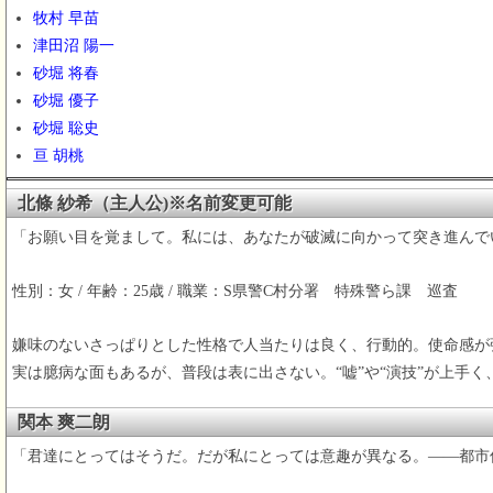
牧村 早苗
津田沼 陽一
砂堀 将春
砂堀 優子
砂堀 聡史
亘 胡桃
北條 紗希（主人公)※名前変更可能
「お願い目を覚まして。私には、あなたが破滅に向かって突き進んで
性別：女 / 年齢：25歳 / 職業：S県警C村分署 特殊警ら課 巡査
嫌味のないさっぱりとした性格で人当たりは良く、行動的。使命感が
実は臆病な面もあるが、普段は表に出さない。“嘘”や“演技”が上手
関本 爽二朗
「君達にとってはそうだ。だが私にとっては意趣が異なる。――都市