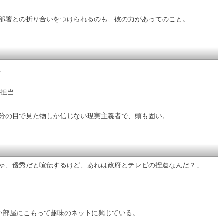
部署との折り合いをつけられるのも、彼の力があってのこと。
」
識担当
分の目で見た物しか信じない現実主義者で、頭も固い。
ゃ、優秀だと喧伝するけど、あれは政府とテレビの捏造なんだ？」
い部屋にこもって趣味のネットに興じている。