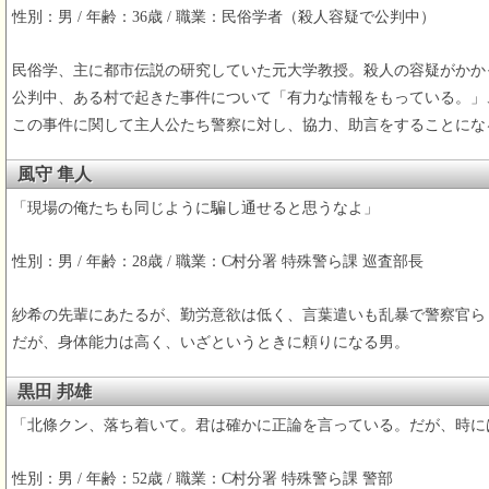
性別：男 / 年齢：36歳 / 職業：民俗学者（殺人容疑で公判中）
民俗学、主に都市伝説の研究していた元大学教授。殺人の容疑がかか
公判中、ある村で起きた事件について「有力な情報をもっている。」
この事件に関して主人公たち警察に対し、協力、助言をすることにな
風守 隼人
「現場の俺たちも同じように騙し通せると思うなよ」
性別：男 / 年齢：28歳 / 職業：C村分署 特殊警ら課 巡査部長
紗希の先輩にあたるが、勤労意欲は低く、言葉遣いも乱暴で警察官ら
だが、身体能力は高く、いざというときに頼りになる男。
黒田 邦雄
「北條クン、落ち着いて。君は確かに正論を言っている。だが、時に
性別：男 / 年齢：52歳 / 職業：C村分署 特殊警ら課 警部