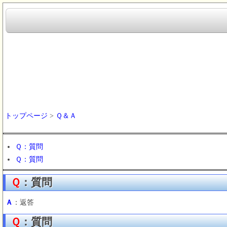
トップページ
>
Ｑ＆Ａ
Ｑ：質問
Ｑ：質問
Ｑ
：質問
Ａ
：返答
Ｑ
：質問