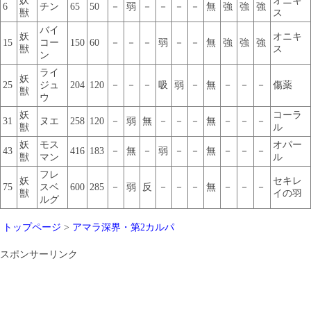
妖
オニキ
6
チン
65
50
－
弱
－
－
－
－
無
強
強
強
獣
ス
バイ
妖
オニキ
15
コー
150
60
－
－
－
弱
－
－
無
強
強
強
獣
ス
ン
ライ
妖
25
ジュ
204
120
－
－
－
吸
弱
－
無
－
－
－
傷薬
獣
ウ
妖
コーラ
31
ヌエ
258
120
－
弱
無
－
－
－
無
－
－
－
獣
ル
妖
モス
オパー
43
416
183
－
無
－
弱
－
－
無
－
－
－
獣
マン
ル
フレ
妖
セキレ
75
スベ
600
285
－
弱
反
－
－
－
無
－
－
－
獣
イの羽
ルグ
トップページ
>
アマラ深界・第2カルパ
スポンサーリンク