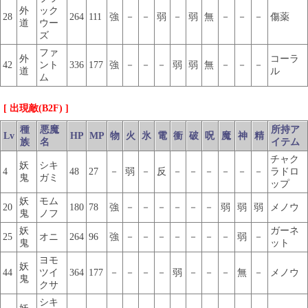
外
ック
28
264
111
強
－
－
弱
－
弱
無
－
－
－
傷薬
道
ウー
ズ
ファ
外
コーラ
42
ント
336
177
強
－
－
－
弱
弱
無
－
－
－
道
ル
ム
[ 出現敵(B2F) ]
種
悪魔
所持ア
Lv
HP
MP
物
火
氷
電
衝
破
呪
魔
神
精
族
名
イテム
チャク
妖
シキ
4
48
27
－
弱
－
反
－
－
－
－
－
－
ラドロ
鬼
ガミ
ップ
妖
モム
20
180
78
強
－
－
－
－
－
－
弱
弱
弱
メノウ
鬼
ノフ
妖
ガーネ
25
オニ
264
96
強
－
－
－
－
－
－
－
弱
－
鬼
ット
ヨモ
妖
44
ツイ
364
177
－
－
－
－
弱
－
－
－
無
－
メノウ
鬼
クサ
シキ