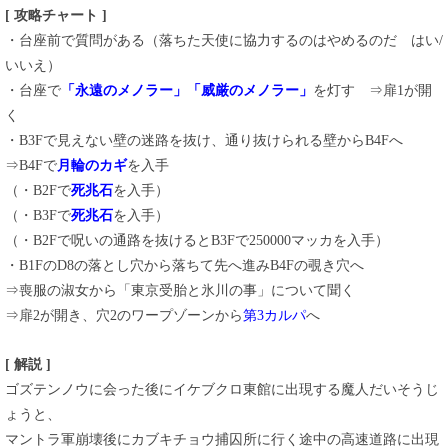
[ 攻略チャート ]
・台座前で質問がある（落ちた天使に協力するのはやめるのだ はい/
いいえ）
・台座で
「永遠のメノラー」「威厳のメノラー」
を灯す ⇒扉1が開
く
・B3Fで見えない壁の迷路を抜け、通り抜けられる壁からB4Fへ
⇒B4Fで
月輪のカギ
を入手
（・B2Fで
死兆石
を入手）
（・B3Fで
死兆石
を入手）
（・B2Fで呪いの通路を抜けるとB3Fで250000マッカを入手）
・B1FのD8の落とし穴から落ちて先へ進みB4Fの覗き穴へ
⇒喪服の淑女から「東京受胎と氷川の事」について聞く
⇒扉2が開き、穴2のワープゾーンから
第3カルパ
へ
[ 解説 ]
ゴズテンノウに会った後にイケブクロ東館に出現する魔人だいそうじ
ょうと、
マントラ軍崩壊後にカブキチョウ捕囚所に行く途中の高速道路に出現