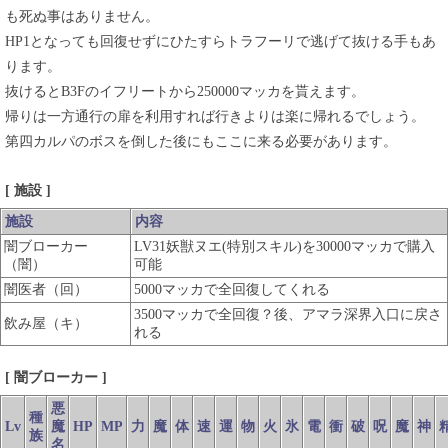
も死ぬ事はありません。
HP1となっても回復せずにひたすらトラフーリで逃げて抜ける手もあ
ります。
抜けるとB3Fのイフリートから250000マッカを貰えます。
帰りは一方通行の扉を利用すれば行きよりは楽に帰れるでしょう。
第四カルパのボスを倒した後にもここに来る必要があります。
[ 施設 ]
施設
内容
闇ブローカー
LV31妖獣ヌエ(特別スキル)を30000マッカで購入
（闇）
可能
闇医者（回）
5000マッカで全回復してくれる
3500マッカで全回復？後、アマラ深界入口に戻さ
飲み屋（キ）
れる
[ 闇ブローカー ]
悪
種
Lv
魔
HP
MP
力
魔
体
速
運
物
火
氷
電
衝
破
呪
魔
神
族
名