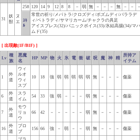
258
120
14
9
12
8
8
－
弱
無
－
－
－
無
－
－
常世の祈り/メパトラ/クロズディ/ポズムディ/パララデ
妖
ヌ
31
ィ/ペトラディ/サマリカーム/チャクラの具足
ｽｷ
獣
エ
ﾙ
アイスブレス(32)/パニックボイス(33)/氷結高揚(34)/マ
ムド(35)
[ 出現敵(1F/B1F) ]
種
悪魔
所持ア
Lv
HP
MP
物
火
氷
電
衝
破
呪
魔
神
精
族
名
イテム
ウィ
外
ルオ
1
10
18
強
弱
弱
弱
弱
弱
無
－
－
－
傷薬
道
ウィ
スプ
外
スラ
6
54
33
強
弱
－
－
－
弱
無
－
－
－
傷薬
道
イム
モウ
外
7
リョ
66
42
－
－
－
－
－
弱
無
－
－
－
傷薬
道
ウ
外
ブロ
16
156
66
強
－
弱
－
－
弱
無
－
－
－
傷薬
道
ブ
ブラ