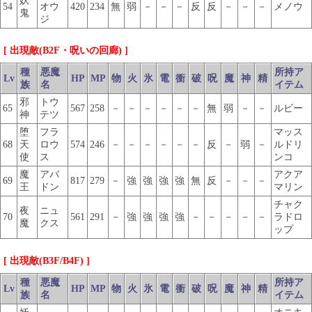
妖
54
オウ
420
234
無
弱
－
－
－
反
反
－
－
－
メノウ
鬼
ジ
[ 出現敵(B2F・呪いの回廊) ]
種
悪魔
所持ア
Lv
HP
MP
物
火
氷
電
衝
破
呪
魔
神
精
族
名
イテム
邪
トウ
65
567
258
－
－
－
－
－
－
無
弱
－
－
ルビー
神
テツ
堕
フラ
マッス
68
天
ロウ
574
246
－
－
－
－
－
－
反
－
弱
－
ルドリ
使
ス
ンコ
魔
アバ
アクア
69
817
279
－
強
強
強
強
無
反
－
－
－
王
ドン
マリン
チャク
夜
ニュ
70
561
291
－
強
強
強
強
－
－
－
－
－
ラドロ
魔
クス
ップ
[ 出現敵(B3F/B4F) ]
種
悪魔
所持ア
Lv
HP
MP
物
火
氷
電
衝
破
呪
魔
神
精
族
名
イテム