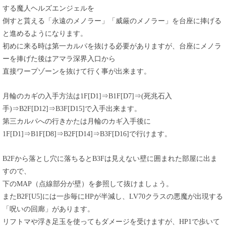
する魔人ヘルズエンジェルを
倒すと貰える「永遠のメノラー」「威厳のメノラー」を台座に捧げる
と進めるようになります。
初めに来る時は第一カルパを抜ける必要がありますが、台座にメノラ
ーを捧げた後はアマラ深界入口から
直接ワープゾーンを抜けて行く事が出来ます。
月輪のカギの入手方法は1F[D1]⇒B1F[D7]⇒(死兆石入
手)⇒B2F[D12]⇒B3F[D15]で入手出来ます。
第三カルパへの行きかたは月輪のカギ入手後に
1F[D1]⇒B1F[D8]⇒B2F[D14]⇒B3F[D16]で行けます。
B2Fから落とし穴に落ちるとB3Fは見えない壁に囲まれた部屋に出ま
すので、
下のMAP（点線部分が壁）を参照して抜けましょう。
またB2F[U5]には一歩毎にHPが半減し、LV70クラスの悪魔が出現する
「呪いの回廊」があります。
リフトマや浮き足玉を使ってもダメージを受けますが、HP1で歩いて