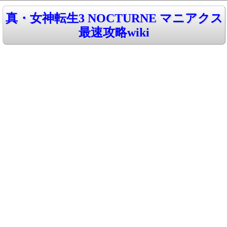
真・女神転生3 NOCTURNE マニアクス
最速攻略wiki