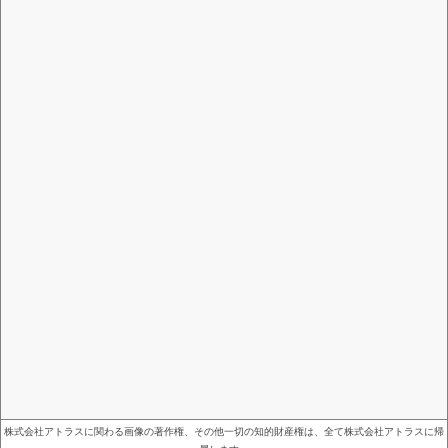
株式会社アトラスに関わる画像の著作権、その他一切の知的財産権は、全て株式会社アトラスに帰