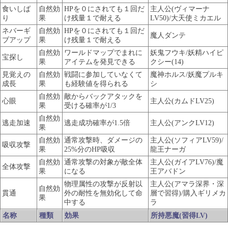
食いしば
自然効
HPを０にされても１回だ
主人公(ヴィマーナ
り
果
け残量１で耐える
LV50)/大天使ミカエル
ネバーギ
自然効
HPを０にされても１回だ
魔人ダンテ
ブアップ
果
け残量１で耐える
自然効
ワールドマップでまれに
妖鬼フウキ/妖精ハイピ
宝探し
果
アイテムを発見できる
クシー(14)
見覚えの
自然効
戦闘に参加していなくて
魔神ホルス/妖魔プルキ
成長
果
も経験値を得られる
シ
自然効
敵からバックアタックを
心眼
主人公(カムドLV25)
果
受ける確率が1/3
自然効
逃走加速
逃走成功確率が1.5倍
主人公(アンクLV12)
果
自然効
通常攻撃時、ダメージの
主人公(ソフィアLV59)/
吸収攻撃
果
25%分のHP吸収
龍王ナーガ
自然効
通常攻撃の対象が敵全体
主人公(ガイアLV76)/魔
全体攻撃
果
になる
王アバドン
物理属性の攻撃が反射以
主人公(アマラ深界・深
自然効
貫通
外の耐性を無効化して命
層で習得)/購入ギリメカ
果
中する
ラ
名称
種類
効果
所持悪魔(習得LV)