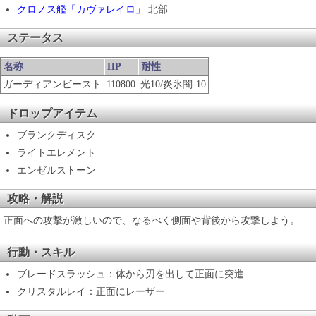
クロノス艦「カヴァレイロ」
北部
ステータス
名称
HP
耐性
ガーディアンビースト
110800
光10/炎氷闇-10
ドロップアイテム
ブランクディスク
ライトエレメント
エンゼルストーン
攻略・解説
正面への攻撃が激しいので、なるべく側面や背後から攻撃しよう。
行動・スキル
ブレードスラッシュ：体から刃を出して正面に突進
クリスタルレイ：正面にレーザー