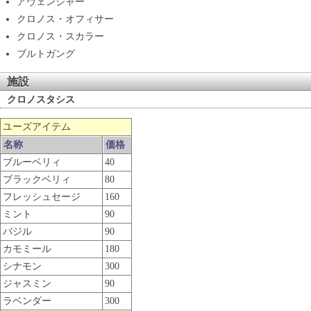
アヴェンジャー
クロノス・オフィサー
クロノス・スカラー
ブルトガング
施設
クロノスタシス
ユーズアイテム
名称
価格
ブルーベリィ
40
ブラックベリィ
80
フレッシュセージ
160
ミント
90
バジル
90
カモミール
180
シナモン
300
ジャスミン
90
ラベンダー
300