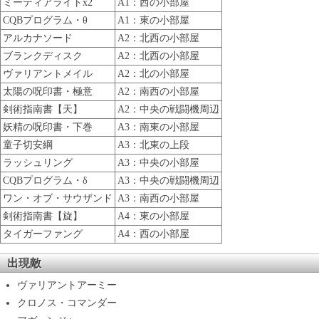
ミーティアライトx2
A1：西の小部屋
CQBプログラム・θ
A1：東の小部屋
アルカナソード
A2：北西の小部屋
ブランクディスク
A2：北西の小部屋
ヴァリアントメイル
A2：北の小部屋
太陽の呪印書・極意
A2：南西の小部屋
剣術指南書【天】
A2：中央の戦闘機周辺
妖精の呪印書・下巻
A3：南東の小部屋
童子切安綱
A3：北東の上段
ラッシュリング
A3：中央の小部屋
CQBプログラム・δ
A3：中央の戦闘機周辺
ワン・オブ・サウザンド
A3：南西の小部屋
剣術指南書【旋】
A4：東の小部屋
タイガーファング
A4：西の小部屋
出現敵
ヴァリアントアーミー
クロノス・コマンダー