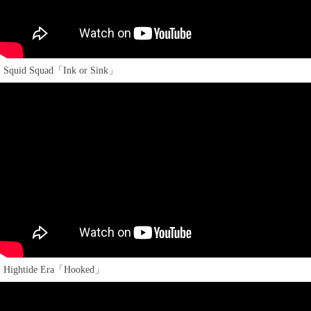
Squid Squad「Ink or Sink」
Hightide Era「Hooked」