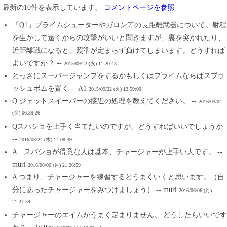
最新の10件を表示しています。
コメントページを参照
「Q1」プライムシューターやガロン等の長距離武器について。射程
を生かして遠くからの攻撃がいいと聞きますが、裏を突かれたり、
近距離戦になると、照準が定まらず負けてしまいます。どうすれば
よいですか？ --
2015/09/22 (火) 11:20:43
とっさにスーパージャンプをするかもしくはプライムならばスプラ
ッシュボムを置く -- A1
2015/09/22 (火) 12:59:00
Q ジェットスイーパーの接近の処理を教えてください。 --
2016/03/04
(金) 06:39:26
Qスパショを上手く当てたいのですが、どうすればいいでしょうか
--
2016/03/24 (木) 14:08:39
A スパショが得意な人は基本、チャージャーが上手い人です。 --
muri
2016/06/06 (月) 21:26:59
A つまり、チャージャーを練習するとうまくいくと思います。（自
分にあったチャージャーをみつけましょう） -- muri
2016/06/06 (月)
21:27:59
チャージャーのエイムがうまく定まりません。 どうしたらいいです