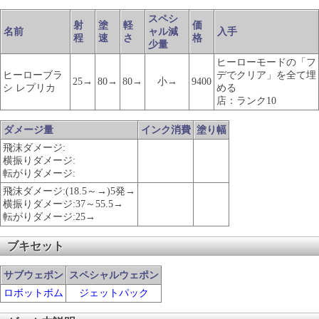
スペシ
射
塗
軽
価
名前
ャル減
入手
程
速
さ
格
少量
ヒーローモードの「フ
ヒーローブラ
デでクリア」を全て埋
25→
80→
80→
小→
9400
シ レプリカ
める
店：ランク10
ダメージ量
インク消費
塗り幅
飛沫ダメージ:
横振りダメージ:
転がりダメージ:
飛沫ダメージ:(18.5～→)5発→
横振りダメージ:37～55.5→
転がりダメージ:25→
ブキセット
サブウェポン
スペシャルウェポン
ロボットボム
ジェットパック