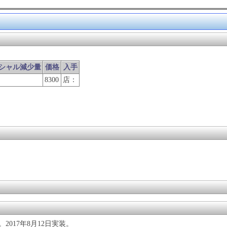
シャル減少量
価格
入手
8300
店：
017年8月12日実装。