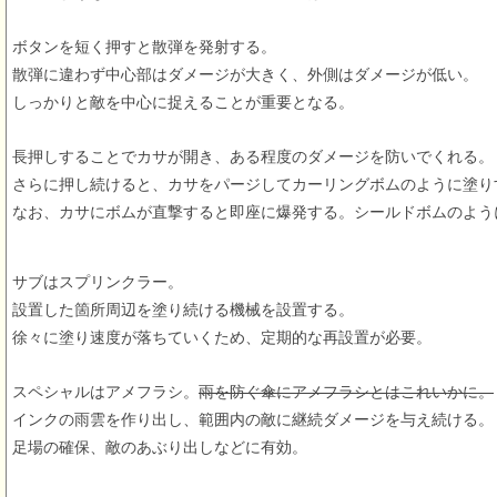
ボタンを短く押すと散弾を発射する。
散弾に違わず中心部はダメージが大きく、外側はダメージが低い。
しっかりと敵を中心に捉えることが重要となる。
長押しすることでカサが開き、ある程度のダメージを防いでくれる。
さらに押し続けると、カサをパージしてカーリングボムのように塗り
なお、カサにボムが直撃すると即座に爆発する。シールドボムのよう
サブはスプリンクラー。
設置した箇所周辺を塗り続ける機械を設置する。
徐々に塗り速度が落ちていくため、定期的な再設置が必要。
スペシャルはアメフラシ。
雨を防ぐ傘にアメフラシとはこれいかに。
インクの雨雲を作り出し、範囲内の敵に継続ダメージを与え続ける。
足場の確保、敵のあぶり出しなどに有効。