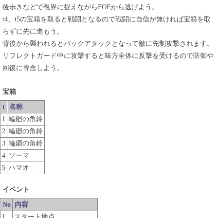
後歩きなどで視界に捉えながらFOEから逃げよう。
t4、t5の宝箱を取ると戦闘となるので戦闘に自信が無ければ宝箱を取
らずに先に進もう。
背後から襲われるとバックアタックとなって敵に先制攻撃されます。
リフレクトガード中に攻撃すると味方全体に反撃を受けるので防御や
回復に専念しよう。
宝箱
t
名称
1
輪廻の角鈴
2
輪廻の角鈴
3
輪廻の角鈴
4
ソーマ
5
ハマオ
イベント
No
内容
1
スタート地点