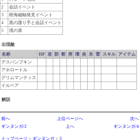
2
会話イベント
3
樹海磁軸発見イベント
4
黒の護り手と会話イベント
5
境の扉
出現敵
名称
HP
攻
防
斬
突
壊
炎
氷
雷
スキル
アイテム
デスパンプキン
アホロートル
グリムマンティス
イルベア
解説
前へ
上位ページへ
次へ
ギンヌンガ/2
上へ
ギンヌンガ/4
トップページ
>
ギンヌンガ
>
3