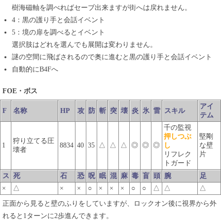
樹海磁軸を調べればセーブ出来ますが街へは戻れません。
4：黒の護り手と会話イベント
5：境の扉を調べるとイベント
選択肢はどれを選んでも展開は変わりません。
謎の空間に飛ばされるので奥に進むと黒の護り手と会話イベント
自動的にB4Fへ
FOE・ボス
アイ
F
名称
HP
攻
防
斬
突
壊
炎
氷
雷
スキル
テム
千の監視
押しつぶ
堅剛
狩り立てる圧
1
8834
40
35
△
△
△
◎
◎
◎
し
な壁
壊者
リフレク
片
トガード
ス
死
石
恐
呪
眠
混
麻
毒
盲
頭
腕
足
×
△
×
×
○
×
×
×
○
○
△
△
△
正面から見ると壁のふりをしていますが、ロックオン後に視界から外
れると1ターンに2歩進んできます。