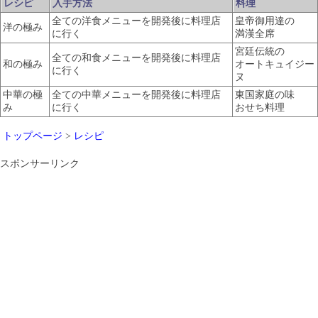
レシピ
入手方法
料理
全ての洋食メニューを開発後に料理店
皇帝御用達の
洋の極み
に行く
満漢全席
宮廷伝統の
全ての和食メニューを開発後に料理店
和の極み
オートキュイジー
に行く
ヌ
中華の極
全ての中華メニューを開発後に料理店
東国家庭の味
み
に行く
おせち料理
トップページ
>
レシピ
スポンサーリンク