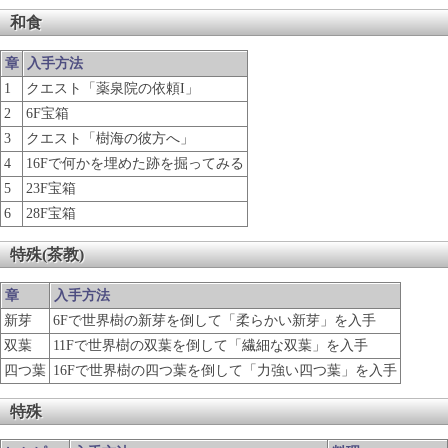
和食
章
入手方法
1
クエスト「薬泉院の依頼I」
2
6F宝箱
3
クエスト「樹海の彼方へ」
4
16Fで何かを埋めた跡を掘ってみる
5
23F宝箱
6
28F宝箱
特殊(茶教)
章
入手方法
新芽
6Fで世界樹の新芽を倒して「柔らかい新芽」を入手
双葉
11Fで世界樹の双葉を倒して「繊細な双葉」を入手
四つ葉
16Fで世界樹の四つ葉を倒して「力強い四つ葉」を入手
特殊