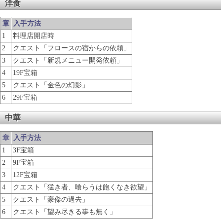
洋食
章
入手方法
1
料理店開店時
2
クエスト「フロースの宿からの依頼」
3
クエスト「新規メニュー開発依頼」
4
19F宝箱
5
クエスト「金色の幻影」
6
29F宝箱
中華
章
入手方法
1
3F宝箱
2
9F宝箱
3
12F宝箱
4
クエスト「猛き者、喰らうは飽くなき欲望」
5
クエスト「豪傑の過去」
6
クエスト「望み尽きる事も無く」