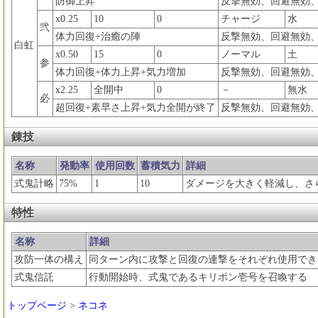
防御上昇
反撃無効、回避無効
x0.25
10
0
チャージ
水
弐
体力回復+治癒の陣
反撃無効、回避無効
白虹
x0.50
15
0
ノーマル
土
参
体力回復+体力上昇+気力増加
反撃無効、回避無効
x2.25
全開中
0
－
無水
必
超回復+素早さ上昇+気力全開が終了
反撃無効、回避無効
錬技
名称
発動率
使用回数
蓄積気力
詳細
式鬼計略
75%
1
10
ダメージを大きく軽減し、さ
特性
名称
詳細
攻防一体の構え
同ターン内に攻撃と回復の連撃をそれぞれ使用でき
式鬼信託
行動開始時、式鬼であるキリポン壱号を召喚する
トップページ
>
ネコネ