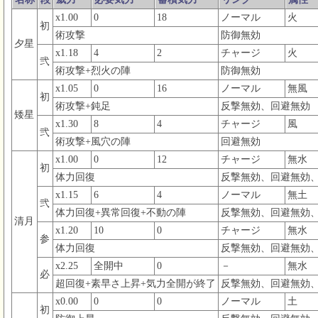
x1.00
0
18
ノーマル
火
初
術攻撃
防御無効
夕星
x1.18
4
2
チャージ
火
弐
術攻撃+烈火の陣
防御無効
x1.05
0
16
ノーマル
無風
初
術攻撃+鈍足
反撃無効、回避無効
矮星
x1.30
8
4
チャージ
風
弐
術攻撃+風穴の陣
回避無効
x1.00
0
12
チャージ
無水
初
体力回復
反撃無効、回避無効
x1.15
6
4
ノーマル
無土
弐
体力回復+異常回復+不動の陣
反撃無効、回避無効
清月
x1.20
10
0
チャージ
無水
参
体力回復
反撃無効、回避無効
x2.25
全開中
0
－
無水
必
超回復+素早さ上昇+気力全開が終了
反撃無効、回避無効
x0.00
0
0
ノーマル
土
初