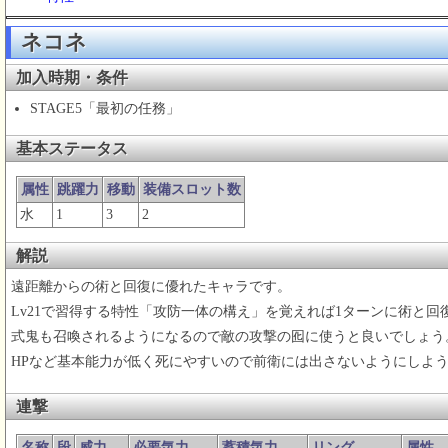
ネコネ
加入時期・条件
STAGE5「最初の任務」
基本ステータス
属性
跳躍力
移動
装備スロット数
水
1
3
2
解説
遠距離からの術と回復に優れたキャラです。
Lv21で習得する特性「攻防一体の構え」を覚えれば1ターンに術と
式鬼も召喚されるようになるので敵の攻撃の囮に使うと良いでしょう
HPなど基本能力が低く死にやすいので前衛には出さないようにしよ
連撃
名称
段
威力
必要気力
蓄積気力
リング
属性