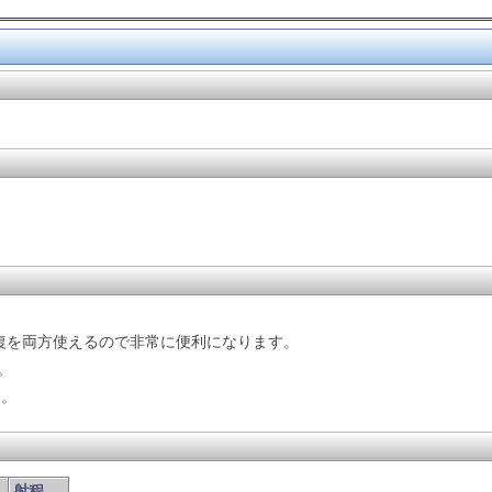
回復を両方使えるので非常に便利になります。
。
う。
射程