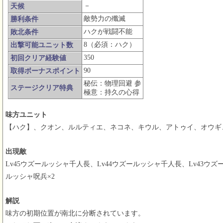
－
天候
敵勢力の殲滅
勝利条件
ハクが戦闘不能
敗北条件
8（必須：ハク）
出撃可能ユニット数
350
初回クリア経験値
90
取得ボーナスポイント
秘伝：物理回避 参
ステージクリア特典
極意：持久の心得
味方ユニット
【ハク】、クオン、ルルティエ、ネコネ、キウル、アトゥイ、オウギ
出現敵
Lv45ウズールッシャ千人長、Lv44ウズールッシャ千人長、Lv43ウズ
ルッシャ呪兵×2
解説
味方の初期位置が南北に分断されています。