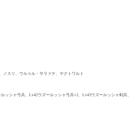
、ノスリ、ウルゥル・サラァナ、ヤクトワルト
ールッシャ弓兵、Lv42ウズールッシャ弓兵×2、Lv43ウズールッシャ剣兵、