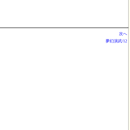
次へ
夢幻演武/12