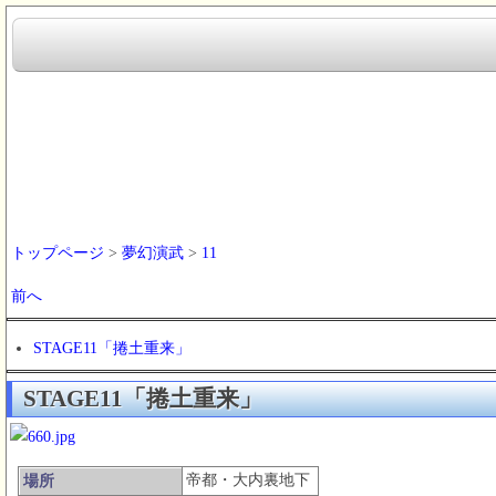
トップページ
>
夢幻演武
>
11
前へ
STAGE11「捲土重来」
STAGE11「捲土重来」
帝都・大内裏地下
場所