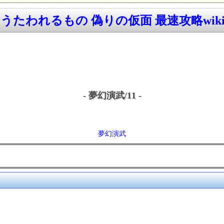
うたわれるもの 偽りの仮面 最速攻略wik
- 夢幻演武/11 -
夢幻演武