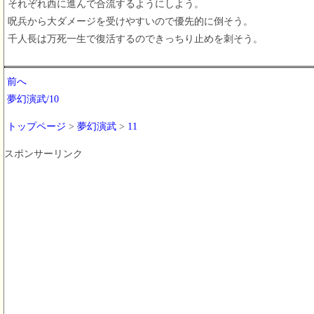
それぞれ西に進んで合流するようにしよう。
呪兵から大ダメージを受けやすいので優先的に倒そう。
千人長は万死一生で復活するのできっちり止めを刺そう。
前へ
夢幻演武/10
トップページ
>
夢幻演武
>
11
スポンサーリンク