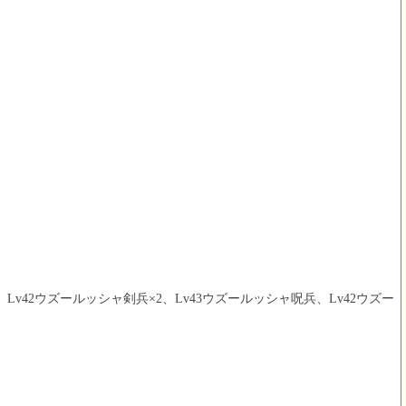
Lv42ウズールッシャ剣兵×2、Lv43ウズールッシャ呪兵、Lv42ウズー