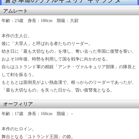
蒼き革命のヴァルキュリア キャラクター
アムレート
年齢：23歳 身長：180cm 階級：大尉
本作の主人公。
後に「大罪人」と呼ばれる者たちのリーダー。
幼き日に「最も大切なもの」を壊し、奪い去った帝国に復讐を誓い、
およそ10年後、時勢を利用して国を戦争に向かわせる。
自らはユトランド軍の精鋭「アンチ・ヴァルキュリア部隊」の隊長と
して剣を振るう。
もともとは面倒見がよい熱血漢で、根っからのリーダーであったが、
「最も大切なもの」を失った日から、昏い復讐鬼となる。
オーフィリア
年齢：17歳 身長：160cm 階級：－
本作のヒロイン。
舞台となる「ユトランド王国」の姫。