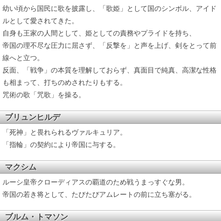
幼い頃から国民に歌を披露し、「歌姫」として国のシンボル、アイド
ルとして愛されてきた。
自身も王家の人間として、姫としての責務やプライドを持ち、
帝国の理不尽な圧力に屈さず、「反撃を」と声を上げ、剣をとって前
線へと立つ。
反面、「戦争」の本質を理解しておらず、真面目で純真、高潔な性格
も相まって、打ちのめされたりもする。
咒術の歌「咒歌」を操る。
ブリュンヒルデ
「死神」と畏れられるヴァルキュリア。
「指輪」の契約により帝国に与する。
マクシム
ルーシ皇帝クローディアスの覇道のため戦うまっすぐな男。
帝国の若き将として、たびたびアムレートの前に立ち塞がる。
ブルム・トマソン