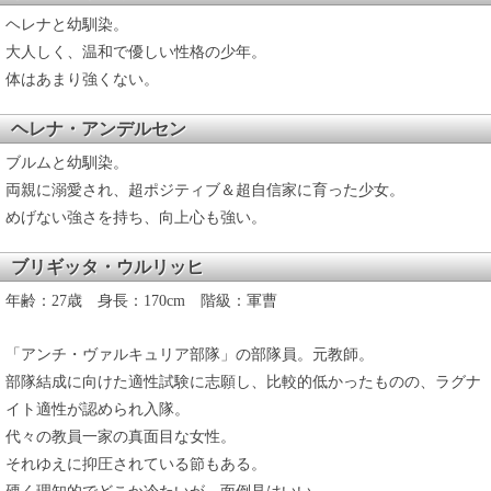
ヘレナと幼馴染。
大人しく、温和で優しい性格の少年。
体はあまり強くない。
ヘレナ・アンデルセン
ブルムと幼馴染。
両親に溺愛され、超ポジティブ＆超自信家に育った少女。
めげない強さを持ち、向上心も強い。
ブリギッタ・ウルリッヒ
年齢：27歳 身長：170cm 階級：軍曹
「アンチ・ヴァルキュリア部隊」の部隊員。元教師。
部隊結成に向けた適性試験に志願し、比較的低かったものの、ラグナ
イト適性が認められ入隊。
代々の教員一家の真面目な女性。
それゆえに抑圧されている節もある。