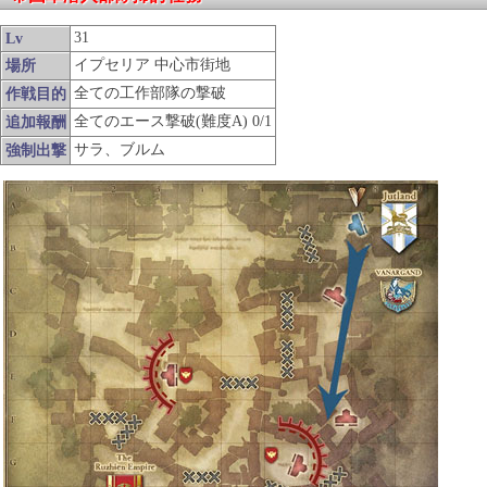
31
Lv
イプセリア 中心市街地
場所
全ての工作部隊の撃破
作戦目的
全てのエース撃破(難度A) 0/1
追加報酬
サラ、ブルム
強制出撃