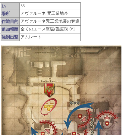
33
Lv
アヴァルーネ 咒工業地帯
場所
アヴァルーネ咒工業地帯の奪還
作戦目的
全てのエース撃破(難度B) 0/1
追加報酬
アムレート
強制出撃