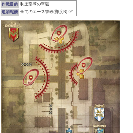
制圧部隊の撃破
作戦目的
全てのエース撃破(難度B) 0/1
追加報酬