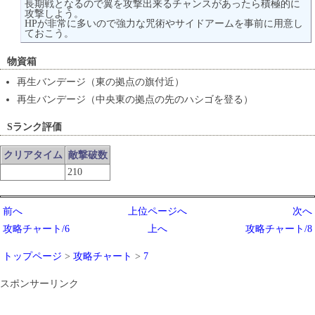
長期戦となるので翼を攻撃出来るチャンスがあったら積極的に
攻撃しよう。
HPが非常に多いので強力な咒術やサイドアームを事前に用意し
ておこう。
物資箱
再生バンデージ（東の拠点の旗付近）
再生バンデージ（中央東の拠点の先のハシゴを登る）
Sランク評価
クリアタイム
敵撃破数
210
前へ
上位ページへ
次へ
攻略チャート/6
上へ
攻略チャート/8
トップページ
>
攻略チャート
>
7
スポンサーリンク