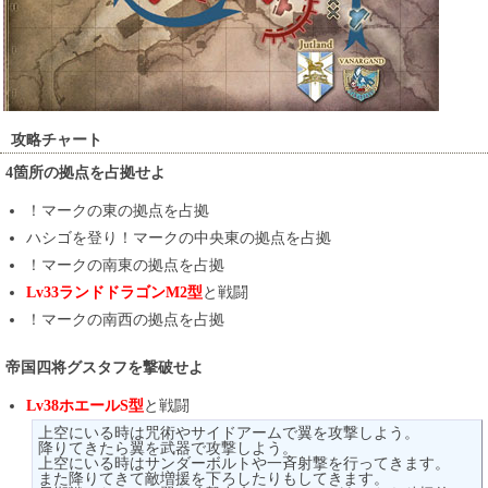
攻略チャート
4箇所の拠点を占拠せよ
！マークの東の拠点を占拠
ハシゴを登り！マークの中央東の拠点を占拠
！マークの南東の拠点を占拠
Lv33ランドドラゴンM2型
と戦闘
！マークの南西の拠点を占拠
帝国四将グスタフを撃破せよ
Lv38ホエールS型
と戦闘
上空にいる時は咒術やサイドアームで翼を攻撃しよう。
降りてきたら翼を武器で攻撃しよう。
上空にいる時はサンダーボルトや一斉射撃を行ってきます。
また降りてきて敵増援を下ろしたりもしてきます。