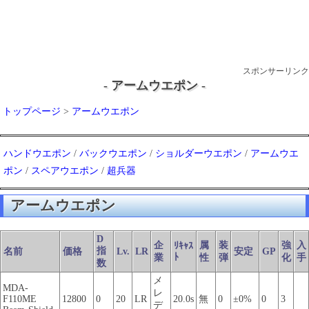
スポンサーリンク
- アームウエポン -
トップページ
>
アームウエポン
ハンドウエポン
/
バックウエポン
/
ショルダーウエポン
/
アームウエ
ポン
/
スペアウエポン
/
超兵器
アームウエポン
D
企
属
装
強
入
ﾘｷｬｽ
指
名前
価格
Lv.
LR
安定
GP
ﾄ
業
性
弾
化
手
数
メ
MDA-
レ
F110ME
12800
0
20
LR
20.0s
無
0
±0%
0
3
デ