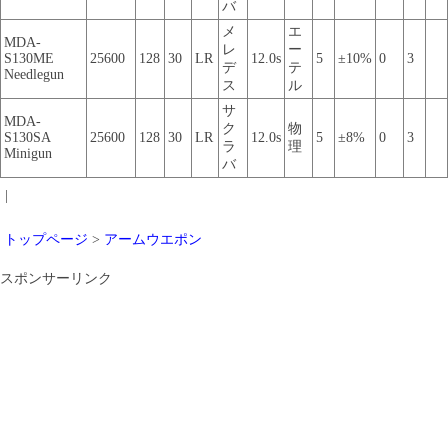
バ
メ
エ
MDA-
レ
ー
S130ME
25600
128
30
LR
12.0s
5
±10%
0
3
デ
テ
Needlegun
ス
ル
サ
MDA-
ク
物
S130SA
25600
128
30
LR
12.0s
5
±8%
0
3
ラ
理
Minigun
バ
|
トップページ
>
アームウエポン
スポンサーリンク