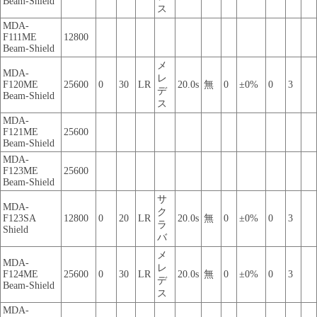
Beam-Shield
ス
MDA-
F111ME
12800
Beam-Shield
メ
MDA-
レ
F120ME
25600
0
30
LR
20.0s
無
0
±0%
0
3
デ
Beam-Shield
ス
MDA-
F121ME
25600
Beam-Shield
MDA-
F123ME
25600
Beam-Shield
サ
MDA-
ク
F123SA
12800
0
20
LR
20.0s
無
0
±0%
0
3
ラ
Shield
バ
メ
MDA-
レ
F124ME
25600
0
30
LR
20.0s
無
0
±0%
0
3
デ
Beam-Shield
ス
MDA-