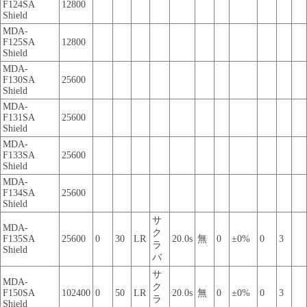
F124SA
12800
Shield
MDA-
F125SA
12800
Shield
MDA-
F130SA
25600
Shield
MDA-
F131SA
25600
Shield
MDA-
F133SA
25600
Shield
MDA-
F134SA
25600
Shield
サ
MDA-
ク
F135SA
25600
0
30
LR
20.0s
無
0
±0%
0
3
ラ
Shield
バ
サ
MDA-
ク
F150SA
102400
0
50
LR
20.0s
無
0
±0%
0
3
ラ
Shield