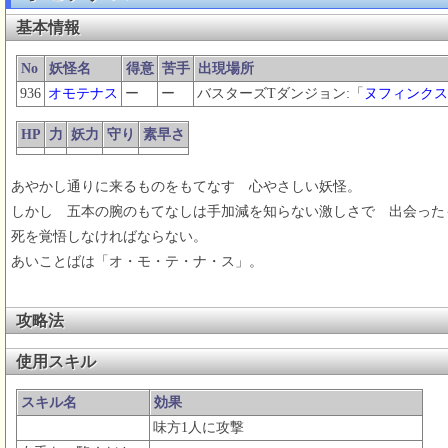
基本情報
No
妖怪名
得意
苦手
出現場所
936
オモテナス
ー
ー
バスターズTダンジョン:「
ヌフィンクス
HP
力
妖力
守り
素早さ
あやかし通りに来るものをもてなす 心やさしい妖怪。
しかし 五本の腕のもてなしは手加減を知らない激しさで 出会った
死を覚悟しなければならない。
あいことばは「オ・モ・テ・ナ・ス」。
攻略法
使用スキル
スキル名
効果
味方1人に攻撃