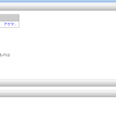
 アゲテ
」
ものは