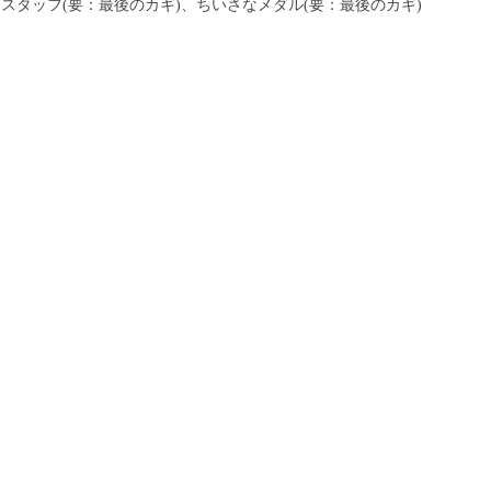
スタッフ(要：最後のカギ)、ちいさなメダル(要：最後のカギ)