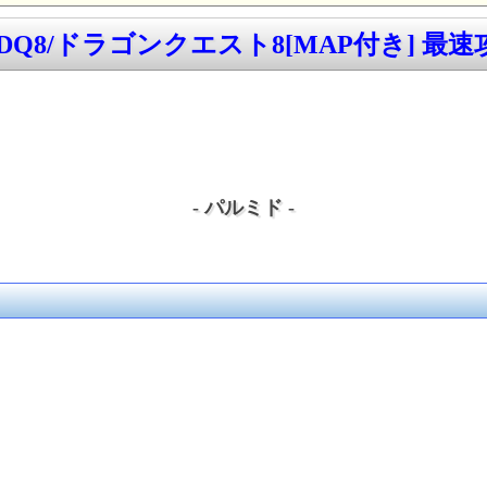
 DQ8/ドラゴンクエスト8[MAP付き] 最速攻
- パルミド -