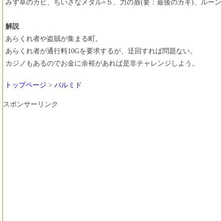
みず草のカビ、ちいさなメダル×５、力の盾(要：最後のカギ)、ルーン
解説
あらくれ者や盗賊が集まる町。
あらくれ者が通行料10Gを要求するが、迂回すれば問題ない。
カジノもあるのでお金に余裕があれば是非チャレンジしよう。
トップページ
>
パルミド
スポンサーリンク