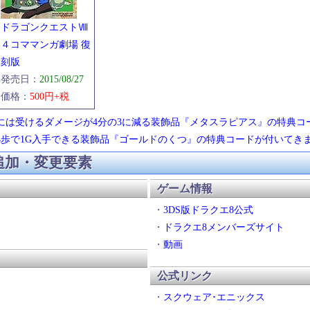
ドラゴンクエストⅧ
４コママンガ劇場 復
刻版
発売日：
2015/08/27
価格：
500円+税
ク』には受けるダメージが4分の3に減る装飾品『メタスラピアス』の特典
には4歩で1G入手できる装飾品『ゴールドのくつ』の特典コードが付いてき
 追加・変更要素
ゲーム情報
・
3DS版ドラクエ8公式
・
ドラクエ8メンバーズサイト
・
動画
公式リンク
・
スクウェア･エニックス