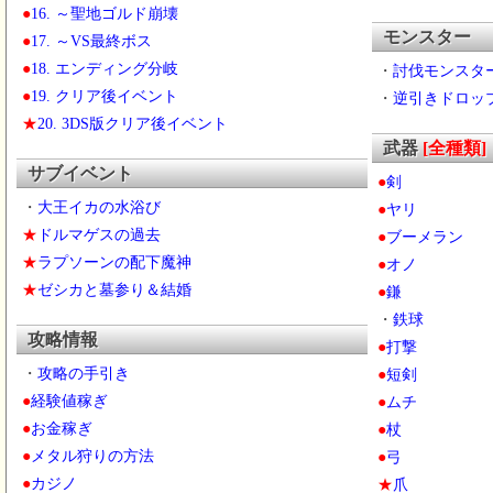
●
16. ～聖地ゴルド崩壊
モンスター
●
17. ～VS最終ボス
●
18. エンディング分岐
・
討伐モンスタ
●
19. クリア後イベント
・
逆引きドロッ
★
20. 3DS版クリア後イベント
武器
[全種類]
サブイベント
●
剣
・
大王イカの水浴び
●
ヤリ
★
ドルマゲスの過去
●
ブーメラン
★
ラプソーンの配下魔神
●
オノ
★
ゼシカと墓参り＆結婚
●
鎌
・
鉄球
攻略情報
●
打撃
・
攻略の手引き
●
短剣
●
経験値稼ぎ
●
ムチ
●
お金稼ぎ
●
杖
●
メタル狩りの方法
●
弓
●
カジノ
★
爪