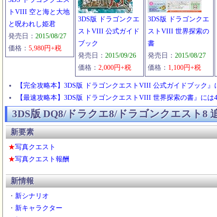
攻略チャート/19
トVIII 空と海と大地
3DS版 ドラゴンクエ
2015/09/29
3DS版 ドラゴンクエ
と呪われし姫君
ストVIII 公式ガイド
ストVIII 世界探索の
攻略チャート/17
発売日：
2015/08/27
ブック
書
2015/09/26
価格：
5,980円+税
発売日：
2015/09/26
発売日：
2015/08/27
習得スキル/主人公
価格：
2,000円+税
価格：
1,100円+税
2015/09/25
【完全攻略本】3DS版 ドラゴンクエストVIII 公式ガイドブッ
攻略チャート/16
【最速攻略本】3DS版 ドラゴンクエストVIII 世界探索の書』
2015/09/22
3DS版 DQ8/ドラクエ8/ドラゴンクエスト8
攻略チャート/15
習得スキル/モリー
新要素
習得スキル/ククール
★
写真クエスト
習得スキル/ゼシカ
★
写真クエスト報酬
習得スキル/ヤンガス
2015/09/21
新情報
ゼシカと墓参り＆結婚
・
新シナリオ
2015/09/20
・
新キャラクター
滝の洞窟の上の家