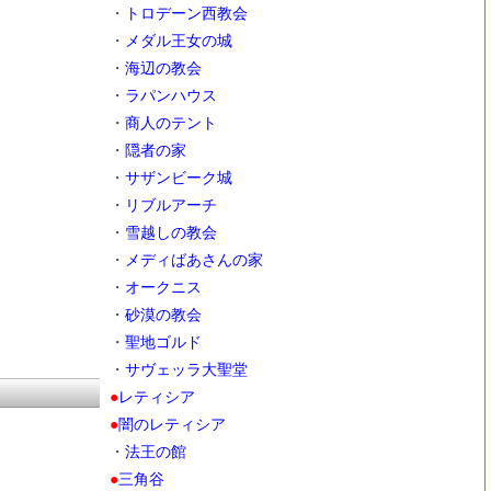
・
トロデーン西教会
・
メダル王女の城
・
海辺の教会
・
ラパンハウス
・
商人のテント
・
隠者の家
・
サザンビーク城
・
リブルアーチ
・
雪越しの教会
・
メディばあさんの家
・
オークニス
・
砂漠の教会
・
聖地ゴルド
・
サヴェッラ大聖堂
●
レティシア
●
闇のレティシア
・
法王の館
●
三角谷