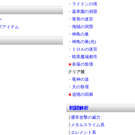
・
ライドンの塔
・
薬草園の洞窟
・
竜骨の迷宮
ー
・
海賊の洞窟
プアイテム
・
神鳥の巣
・
神鳥の巣(光)
・
トロルの迷宮
・
暗黒魔城都市
★
奈落の祭壇
クリア後
・
竜神の道
・
天の祭壇
★
追憶の回廊
戦闘解析
├
通常攻撃の威力
├
メタルスライム系
├
エレメント系