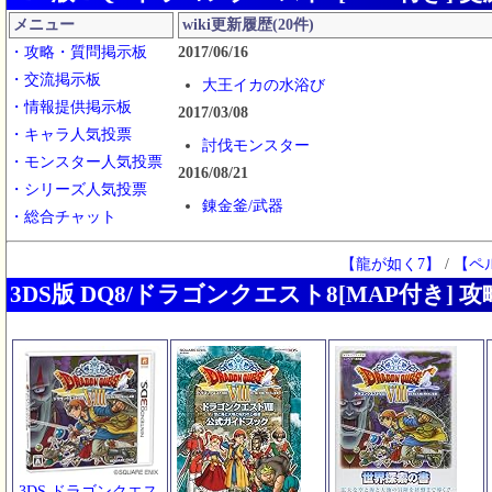
メニュー
wiki更新履歴(20件)
・攻略・質問掲示板
2017/06/16
・交流掲示板
大王イカの水浴び
・情報提供掲示板
2017/03/08
・キャラ人気投票
討伐モンスター
・モンスター人気投票
2016/08/21
・シリーズ人気投票
錬金釜/武器
・総合チャット
2016/01/16
【龍が如く7】
/
【ペ
配信プレゼント/店舗配信
3DS版 DQ8/ドラゴンクエスト8[MAP付き] 攻略
2015/10/17
攻略チャート/20
2015/10/09
攻略チャート/1
2015/10/05
戦闘解析
2015/09/30
3DS ドラゴンクエス