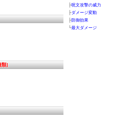
├
呪文攻撃の威力
├
ダメージ変動
├
防御効果
└
最大ダメージ
種類]
ム