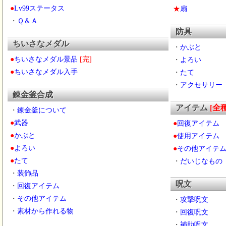
●
Lv99ステータス
★
扇
・
Ｑ＆Ａ
防具
ちいさなメダル
・
かぶと
●
ちいさなメダル景品
[完]
・
よろい
●
ちいさなメダル入手
・
たて
・
アクセサリー
錬金釜合成
アイテム
[全
・
錬金釜について
●
武器
●
回復アイテム
●
かぶと
●
使用アイテム
●
よろい
●
その他アイテ
●
たて
・
だいじなもの
・
装飾品
呪文
・
回復アイテム
・
その他アイテム
・
攻撃呪文
・
素材から作れる物
・
回復呪文
・
補助呪文