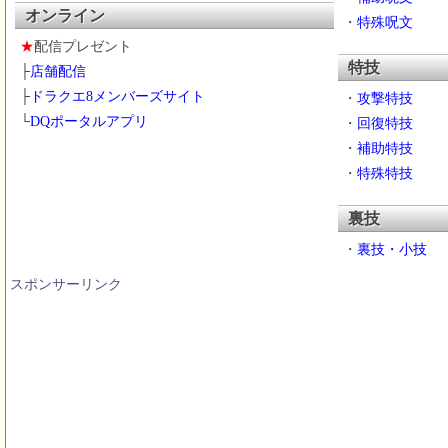
オンライン
・
特殊呪文
★
配信プレゼント
特技
├
店舗配信
├
ドラクエ8メンバーズサイト
・
攻撃特技
└
DQポータルアプリ
・
回復特技
・
補助特技
・
特殊特技
裏技
・
裏技・小技
スポンサーリンク