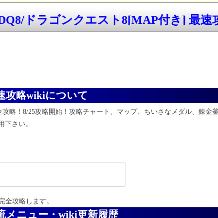
 DQ8/ドラゴンクエスト8[MAP付き] 最速攻
最速攻略wikiについて
完全攻略！
8/25攻略開始！攻略チャート、マップ、ちいさなメダル、錬
用下さい。
完全攻略します。
交流メニュー・wiki更新履歴