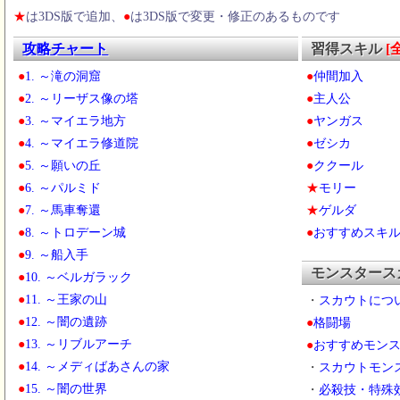
★
は3DS版で追加、
●
は3DS版で変更・修正のあるものです
攻略チャート
習得スキル
[
●
1. ～滝の洞窟
●
仲間加入
●
2. ～リーザス像の塔
●
主人公
●
3. ～マイエラ地方
●
ヤンガス
●
4. ～マイエラ修道院
●
ゼシカ
●
5. ～願いの丘
●
ククール
●
6. ～パルミド
★
モリー
●
7. ～馬車奪還
★
ゲルダ
●
8. ～トロデーン城
●
おすすめスキ
●
9. ～船入手
モンスタース
●
10. ～ベルガラック
●
11. ～王家の山
・
スカウトにつ
●
12. ～闇の遺跡
●
格闘場
●
13. ～リブルアーチ
●
おすすめモン
●
14. ～メディばあさんの家
・
スカウトモン
●
15. ～闇の世界
・
必殺技・特殊