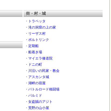
街・村・城
・
トラペッタ
・
滝の洞窟の上の家
・
リーザス村
・
ポルトリンク
・
定期船
・
船着き場
・
マイエラ修道院
・
ドニの町
・
川沿いの民家・教会
・
アスカンタ城
・
湖畔の宿屋
・
バトルロード格闘場
・
パルミド
・
女盗賊のアジト
・
荒野の山小屋