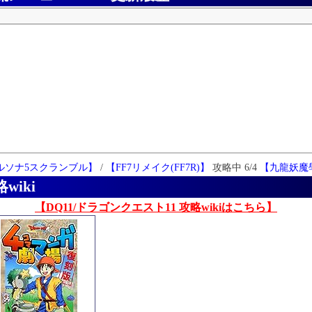
ルソナ5スクランブル】
/
【FF7リメイク(FF7R)】
攻略中 6/4
【九龍妖魔
wiki
【DQ11/ドラゴンクエスト11 攻略wikiはこちら】