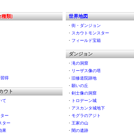
全種類]
世界地図
・
街・ダンジョン
・
スカウトモンスター
・
フィールド宝箱
ダンジョン
・
滝の洞窟
・
リーザス像の塔
ル習得
・
旧修道院跡地
・
願いの丘
カウト
・
剣士像の洞窟
いて
・
トロデーン城
・
アスカンタ城地下
スター
・
モグラのアジト
スター
・
王家の山
効果
・
闇の遺跡