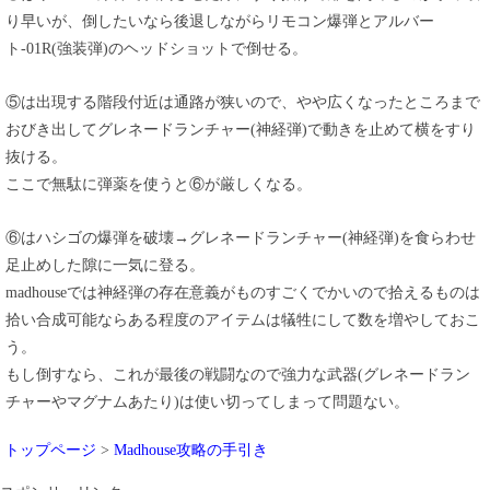
り早いが、倒したいなら後退しながらリモコン爆弾とアルバー
ト-01R(強装弾)のヘッドショットで倒せる。
⑤は出現する階段付近は通路が狭いので、やや広くなったところまで
おびき出してグレネードランチャー(神経弾)で動きを止めて横をすり
抜ける。
ここで無駄に弾薬を使うと⑥が厳しくなる。
⑥はハシゴの爆弾を破壊→グレネードランチャー(神経弾)を食らわせ
足止めした隙に一気に登る。
madhouseでは神経弾の存在意義がものすごくでかいので拾えるものは
拾い合成可能ならある程度のアイテムは犠牲にして数を増やしておこ
う。
もし倒すなら、これが最後の戦闘なので強力な武器(グレネードラン
チャーやマグナムあたり)は使い切ってしまって問題ない。
トップページ
>
Madhouse攻略の手引き