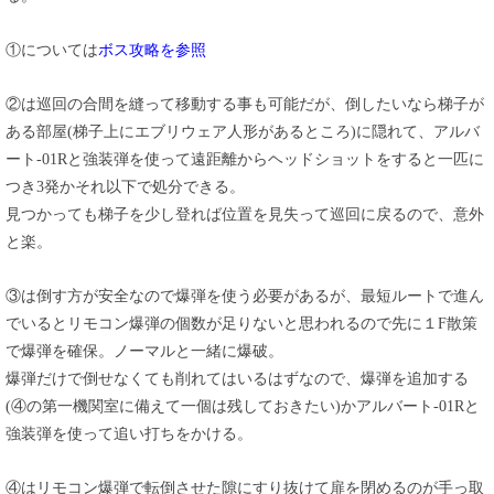
①については
ボス攻略を参照
②は巡回の合間を縫って移動する事も可能だが、倒したいなら梯子が
ある部屋(梯子上にエブリウェア人形があるところ)に隠れて、アルバ
ート-01Rと強装弾を使って遠距離からヘッドショットをすると一匹に
つき3発かそれ以下で処分できる。
見つかっても梯子を少し登れば位置を見失って巡回に戻るので、意外
と楽。
③は倒す方が安全なので爆弾を使う必要があるが、最短ルートで進ん
でいるとリモコン爆弾の個数が足りないと思われるので先に１F散策
で爆弾を確保。ノーマルと一緒に爆破。
爆弾だけで倒せなくても削れてはいるはずなので、爆弾を追加する
(④の第一機関室に備えて一個は残しておきたい)かアルバート-01Rと
強装弾を使って追い打ちをかける。
④はリモコン爆弾で転倒させた隙にすり抜けて扉を閉めるのが手っ取