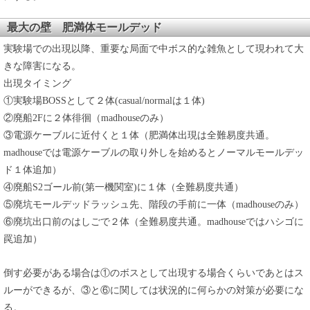
最大の壁 肥満体モールデッド
実験場での出現以降、重要な局面で中ボス的な雑魚として現われて大
きな障害になる。
出現タイミング
①実験場BOSSとして２体(casual/normalは１体)
②廃船2Fに２体徘徊（madhouseのみ）
③電源ケーブルに近付くと１体（肥満体出現は全難易度共通。
madhouseでは電源ケーブルの取り外しを始めるとノーマルモールデッ
ド１体追加）
④廃船S2ゴール前(第一機関室)に１体（全難易度共通）
⑤廃坑モールデッドラッシュ先、階段の手前に一体（madhouseのみ）
⑥廃坑出口前のはしごで２体（全難易度共通。madhouseではハシゴに
罠追加）
倒す必要がある場合は①のボスとして出現する場合くらいであとはス
ルーができるが、③と⑥に関しては状況的に何らかの対策が必要にな
る。