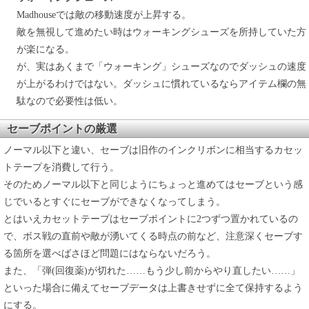
Madhouseでは敵の移動速度が上昇する。
敵を無視して進めたい時はウォーキングシューズを所持していた方
が楽になる。
が、実はあくまで「ウォーキング」シューズなのでダッシュの速度
が上がるわけではない。ダッシュに慣れているならアイテム欄の無
駄なので必要性は低い。
セーブポイントの厳選
ノーマル以下と違い、セーブは旧作のインクリボンに相当するカセッ
トテープを消費して行う。
そのためノーマル以下と同じようにちょっと進めてはセーブという感
じでいるとすぐにセーブができなくなってしまう。
とはいえカセットテープはセーブポイントに2つずつ置かれているの
で、ボス戦の直前や敵が湧いてくる時点の前など、注意深くセーブす
る箇所を選べばさほど問題にはならないだろう。
また、「弾(回復薬)が切れた……もう少し前からやり直したい……」
といった場合に備えてセーブデータは上書きせずに全て保持するよう
にする。