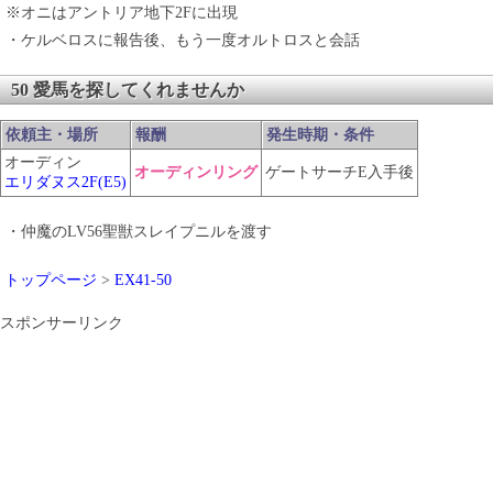
※オニはアントリア地下2Fに出現
・ケルベロスに報告後、もう一度オルトロスと会話
50 愛馬を探してくれませんか
依頼主・場所
報酬
発生時期・条件
オーディン
オーディンリング
ゲートサーチE入手後
エリダヌス2F(E5)
・仲魔のLV56聖獣スレイプニルを渡す
トップページ
>
EX41-50
スポンサーリンク