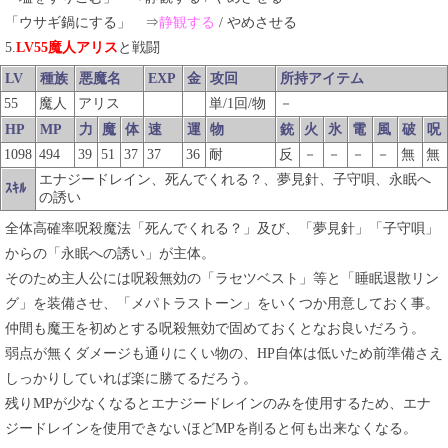
「ウサギ鍋にする」 ⇒
静観する
/ やめさせる
5.
LV55魔人アリス
と戦闘
LV
種族
悪魔名
EXP
金
攻回
所持アイテム
55
魔人
アリス
単/1回/物
－
HP
MP
力
魔
体
速
運
物
銃
火
氷
電
風
破
呪
1098
494
39
51
37
37
36
耐
反
－
－
－
－
無
無
エナジードレイン、死んでくれる？、夢見針、子守唄、永眠へ
ｽｷﾙ
の誘い
全体高確率呪殺魔法「死んでくれる？」及び、「夢見針」「子守唄」
からの「永眠への誘い」が主体。
そのため主人公には呪殺無効の「ラセツベスト」等と「睡眠退散リン
グ」を装備させ、「メパトラストーン」をいくつか用意しておく事。
仲間も魔王を初めとする呪殺無効で固めておくとなお良いだろう。
弱点が無くダメージも通りにくい物の、HP自体は低いため前準備さえ
しっかりしていれば楽に勝てるだろう。
残りMPが少なくなるとエナジードレインのみを使用するため、エナ
ジードレインを使用できないほどMPを削ると何も出来なくなる。