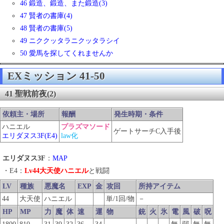
46 鍛造、鍛造、また鍛造(3)
47 賢者の書庫(4)
48 賢者の書庫(5)
49 ニククッタラニクッタラシイ
50 愛馬を探してくれませんか
EXミッション 41-50
41 聖戦前夜(2)
依頼主・場所
報酬
発生時期・条件
ハニエル
プラズマソード
ゲートサーチC入手後
エリダヌス3F(E4)
law化
エリダヌス3F
：
MAP
・E4：
Lv44大天使ハニエル
と戦闘
LV
種族
悪魔名
EXP
金
攻回
所持アイテム
44
大天使
ハニエル
単/1回/物
－
HP
MP
力
魔
体
速
運
物
銃
火
氷
電
風
破
呪