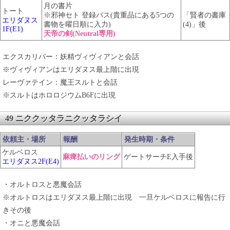
月の書片
トート
※邪神セト 登録パス(貴重品にある5つの
「賢者の書庫
エリダヌス
書物を曜日順に入力)
(4)」後
1F(E1)
天帝の剣(Neutral専用)
エクスカリバー：妖精ヴィヴィアンと会話
※ヴィヴィアンはエリダヌス最上階に出現
レーヴァテイン：魔王スルトと会話
※スルトはホロロジウムB6Fに出現
49 ニククッタラニクッタラシイ
依頼主・場所
報酬
発生時期・条件
ケルベロス
麻痺払いのリング
ゲートサーチE入手後
エリダヌス2F(E4)
・オルトロスと悪魔会話
※オルトロスはエリダヌス最上階に出現 一旦ケルベロスに報告に行
きその後
・オニと悪魔会話