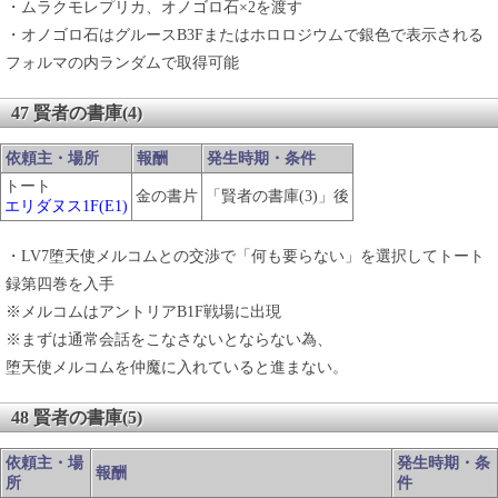
・ムラクモレプリカ、オノゴロ石×2を渡す
・オノゴロ石はグルースB3Fまたはホロロジウムで銀色で表示される
フォルマの内ランダムで取得可能
47 賢者の書庫(4)
依頼主・場所
報酬
発生時期・条件
トート
金の書片
「賢者の書庫(3)」後
エリダヌス1F(E1)
・LV7堕天使メルコムとの交渉で「何も要らない」を選択してトート
録第四巻を入手
※メルコムはアントリアB1F戦場に出現
※まずは通常会話をこなさないとならない為、
堕天使メルコムを仲魔に入れていると進まない。
48 賢者の書庫(5)
依頼主・場
発生時期・条
報酬
所
件