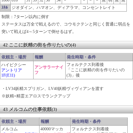
1800
810
31
39
32
36
34
－
－
－
－
無
弱
無
無
ｽｷﾙ
ジオダイン、ハマオン、ディアラマ、コンセントレイト
制限：7ターン以内に倒す
ステータスは万全で戦えるので、コウモクテンと同じく普通に弱点を
突いて戦えば4～5ターンで倒せるはず。
42 ここに妖精の街を作りたいの(4)
依頼主・場所
報酬
発生時期・条件
フォルナクス到着後
ハイピクシー
アンサラーナイ
「ここに妖精の街を作りたいの
アントリア
フ
1F(E11)
(3)」後
・LV34妖精スプリガン、LV40妖精ヴィヴィアンを渡す
※妖精×精霊エアロスでランクアップ
43 メルコムの仕事依頼(3)
依頼主・場所
報酬
発生時期・条件
メルコム
40000マッカ
フォルナクス到着後