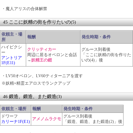
・魔人アリスの合体解禁
45 ここに妖精の街を作りたいの(5)
依頼主・場
報酬
発生時期・条件
所
ハイピクシ
クリッティカー
グルース到着後
ー
周辺に居るオベロンと会話
「ここに妖精の街を作りた
アントリア
→
妖精王の鎧
いの(4)」後
1F(E11)
・LV50オベロン、LV60ティターニアを渡す
※妖精×精霊エアロスでランクアップ
46 鍛造、鍛造、また鍛造(3)
依頼主・場所
報酬
発生時期・条件
ドワーフ
グルース到着後
アメノムラクモ
カリーナ1F(E1)
「鍛造、鍛造、また鍛造(2)」後