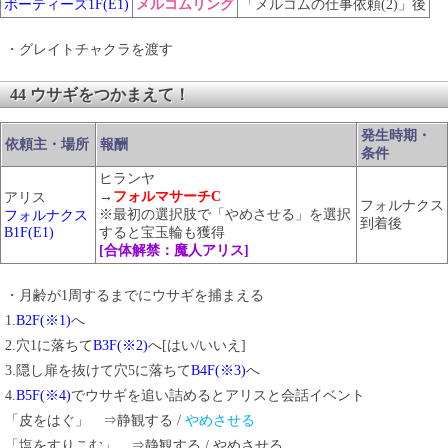
ボーティーズ1F(E1)
メルコムリング
「メルコムの仕事依頼(2)」後
・グレイトチャクラを渡す
44 ウサギをつかまえて！
発生時期・
依頼主・場所
報酬
条件
ヒランヤ
→
フォルマサーチC
アリス
フォルナクス
※最初の選択肢で「やめさせる」を選択
フォルナクス
到着後
B1F(E1)
すると宝玉輪も獲得
[合体解禁：魔人アリス]
・月齢が1周するまでにウサギを捕まえる
1.
B2F(※1)
へ
2.穴1に落ちて
B3F(※2)
へ[はい/いいえ]
3.隠し扉を抜けて穴5に落ちて
B4F(※3)
へ
4.
B5F(※4)
でウサギを追い詰めるとアリスと会話イベント
「皮をはぐ」 ⇒静観する /
やめさせる
「塩をすりこむ」 ⇒静観する / やめさせる