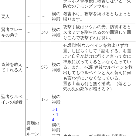
ラスボス撃破後に殺害しないと「火
防女のデモンズソウル」
楔の
殺害不可。攻撃を続けるとちょっと
要人
－
－
神殿
喋ります。
攻撃手段はソウルの光。防御すると
賢者フレー
楔の
－
340
スタミナを削られるので回避して回
キの弟子
神殿
りこんで攻撃すれば良い。
4-2到達後ウルベインを救出せず放
置、しばらくして「話をする」を選
ぶと自分が助けに行くと言って次に
神殿に戻ってくるといなくなってい
奇跡を教え
楔の
-
975
る。また、4-2到達後ウルベインを救
てくれる人
神殿
出してもウルベインと入れ替えに何
も言わずにいなくなっている。
置き土産も何も無く消滅。（落とし
穴の先の死体が増える？）
聖者ウルベ
楔の
-
175
インの従者
神殿
1-1
～
1-
4
霊廟の
楔の
鍵
神殿
ルーン
黒フ