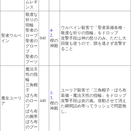
ムレギ
ンス
敬虔な
祈りの
指輪
ウルベイン殺害で「聖者装備各種・
聖者の
4-
敬虔な祈りの指輪」をドロップ
2
、
聖者ウルベ
ローブ
840
攻撃手段は神の怒りのみ。ただし大
楔の
イン
聖者の
回復も使うので、隙を逃さず攻撃す
神殿
グロー
ること
ブ
聖者の
ブーツ
魔法天
性の指
輪
三角帽
子
ユーリア殺害で「三角帽子・ぼろ布
1-
ぼろ布
装備・魔法天性の指輪」をドロップ
3
、
魔女ユーリ
のロー
440
攻撃手段は炎の嵐。発動させて消え
楔の
ア
ブ
た瞬間詰め寄ってラッシュで問題無
神殿
ぼろ布
し。
の腕帯
ぼろ布
のブー