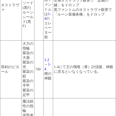
生身オストラヴァ殺害で「霊廟の
ソード
ァン
オストラヴ
鍵」をドロップ
(黒F)
トム
ァ
黒ファントムのオストラヴァ殺害で
ルーン
は
1-
「ルーン装備各種」をドロップ
シール
4
の
ド(黒
エレ
F)
ベー
ター
前
大力の
指輪
紫染の
大盾
1-2
紫染の
～
1-
双剣のビヨ
兜
1-4にて王の飛竜（青）討伐後、神殿
4
、
740
ール
紫染の
に戻るといなくなっている。
楔の
鎧
神殿
紫染の
手甲
紫染の
足甲
魔法鋭
性の指
輪
老賢者