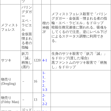
ツ
バリン
グダガ
メフィストフェレス殺害で「パリン
ー
グダガー・金仮面・憎まれる者の指
エペ・
輪・エペ・ラピエル」をドロップ
楔の
メフィスト
ラピエ
暗殺任務完遂後に襲われる。吸魂を
神殿
フェレス
ル
2F
してくるので注意。逆にレベル下げ
金仮面
によるステータス調整に利用でき
憎まれ
る。
る者の
指輪
妖刀
生身のサツキ殺害で「妖刀「誠」」
「誠」
をドロップ(渡した場合)
サツキ
1220
4-1
柄無し
黒ファントムのサツキ殺害で「柄無
(黒F)
し」をドロップ
1-
1
、
物売り
－
16
1-
(Dregling)
2
、
1-3
2-
物売り
－
13
1
、
(Filthy Man)
2-2
ゴッド