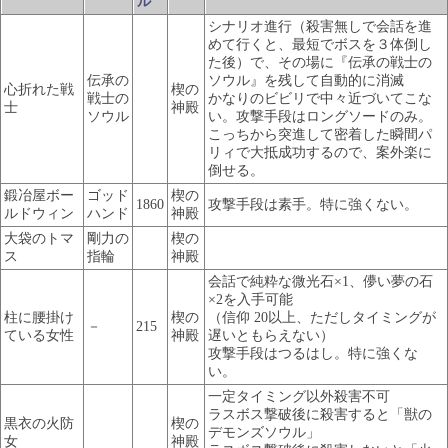
ル
シナリオ進行（殺害無しで会話を進
めて行くと、最短でボスを３体倒し
た後）で、その場に『伝承の戦士の
伝承の
ソウル』を残して自動的に消滅
心折れた戦
楔の
戦士の
かなりのビビリで中々近づいてこな
士
神殿
ソウル
い。攻撃手段はロングソードのみ。
こっちから突進して密着した瞬間パ
リィで大抵成功するので、案外楽に
倒せる。
鍛冶屋ボー
ゴッド
楔の
1860
攻撃手段は素手。特に強くない。
ルドウィン
ハンド
神殿
大袋のトマ
剛力の
楔の
ス
指輪
神殿
会話で純粋な微光石×1、儚い夢の石
×2を入手可能
柱に腰掛け
楔の
（信仰 20以上、ただしタイミングが
－
215
ている女性
神殿
遅いともらえない）
攻撃手段はつるはし。特に強くな
い。
一定タイミング以外殺害不可
ラスボス撃破後に殺害すると「獣の
黒衣の火防
楔の
デモンズソウル」
女
神殿