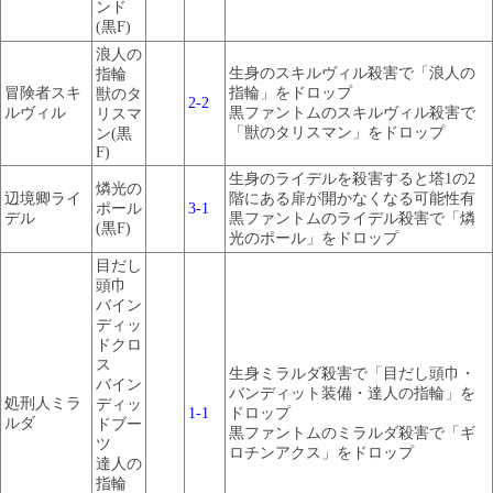
ンド
(黒F)
浪人の
生身のスキルヴィル殺害で「浪人の
指輪
冒険者スキ
指輪」をドロップ
獣のタ
2-2
ルヴィル
黒ファントムのスキルヴィル殺害で
リスマ
「獣のタリスマン」をドロップ
ン(黒
F)
生身のライデルを殺害すると塔1の2
燐光の
辺境卿ライ
階にある扉が開かなくなる可能性有
ポール
3-1
デル
黒ファントムのライデル殺害で「燐
(黒F)
光のポール」をドロップ
目だし
頭巾
バイン
ディッ
ドクロ
ス
生身ミラルダ殺害で「目だし頭巾・
バイン
バンディット装備・達人の指輪」を
処刑人ミラ
ディッ
1-1
ドロップ
ルダ
ドブー
黒ファントムのミラルダ殺害で「ギ
ツ
ロチンアクス」をドロップ
達人の
指輪