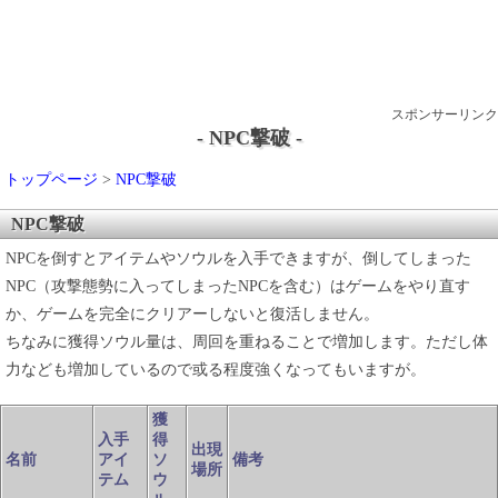
スポンサーリンク
- NPC撃破 -
トップページ
>
NPC撃破
NPC撃破
NPCを倒すとアイテムやソウルを入手できますが、倒してしまった
NPC（攻撃態勢に入ってしまったNPCを含む）はゲームをやり直す
か、ゲームを完全にクリアーしないと復活しません。
ちなみに獲得ソウル量は、周回を重ねることで増加します。ただし体
力なども増加しているので或る程度強くなってもいますが。
獲
入手
得
出現
名前
アイ
ソ
備考
場所
テム
ウ