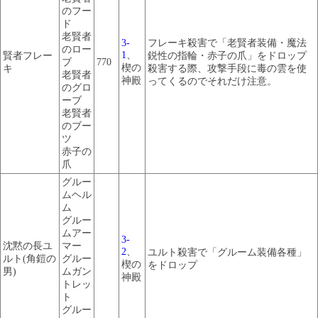
のフー
ド
老賢者
3-
フレーキ殺害で「老賢者装備・魔法
のロー
1
、
賢者フレー
鋭性の指輪・赤子の爪」をドロップ
ブ
770
楔の
キ
殺害する際、攻撃手段に毒の雲を使
老賢者
神殿
ってくるのでそれだけ注意。
のグロ
ーブ
老賢者
のブー
ツ
赤子の
爪
グルー
ムヘル
ム
グルー
ムアー
3-
沈黙の長ユ
マー
2
、
ユルト殺害で「グルーム装備各種」
ルト(角鎧の
グルー
楔の
をドロップ
男)
ムガン
神殿
トレッ
ト
グルー