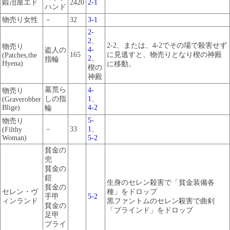
鍛冶屋エド
2420
2-1
ハンド
物売り女性
－
32
3-1
2-
2
、
2-2、または、4-2でその場で殺害せず
物売り
4-
盗人の
165
に見逃すと、物売りとなり楔の神殿
(Patches,the
2
、
指輪
Hyena)
に移動。
楔の
神殿
墓荒ら
4-
物売り
しの指
1
、
(Graverobber
Blige)
4-2
輪
5-
物売り
－
33
1
、
(Filthy
Woman)
5-2
貧金の
兜
貧金の
鎧
生身のセレン殺害で「貧金装備各
貧金の
セレン・ヴ
種」をドロップ
手甲
5-2
ィンランド
黒ファントムのセレン殺害で曲剣
貧金の
「ブラインド」をドロップ
足甲
ブライ