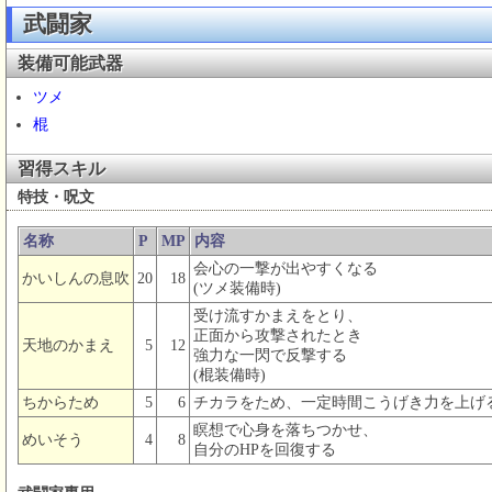
武闘家
装備可能武器
ツメ
棍
習得スキル
特技・呪文
名称
P
MP
内容
会心の一撃が出やすくなる
かいしんの息吹
20
18
(ツメ装備時)
受け流すかまえをとり、
正面から攻撃されたとき
天地のかまえ
5
12
強力な一閃で反撃する
(棍装備時)
ちからため
5
6
チカラをため、一定時間こうげき力を上げ
瞑想で心身を落ちつかせ、
めいそう
4
8
自分のHPを回復する