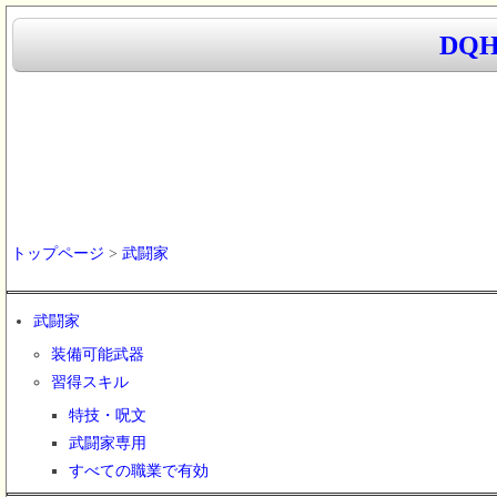
DQ
トップページ
>
武闘家
武闘家
装備可能武器
習得スキル
特技・呪文
武闘家専用
すべての職業で有効