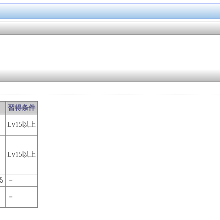
習得条件
Lv15以上
Lv15以上
る
－
－