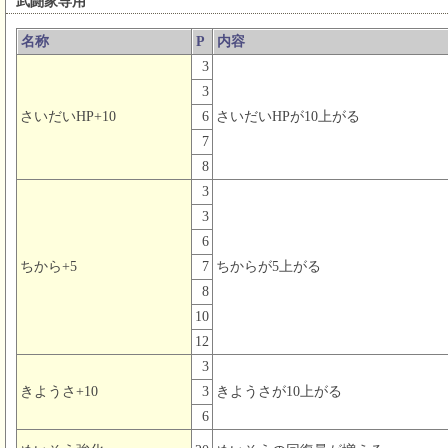
武闘家専用
名称
P
内容
3
3
さいだいHP+10
6
さいだいHPが10上がる
7
8
3
3
6
ちから+5
7
ちからが5上がる
8
10
12
3
きようさ+10
3
きようさが10上がる
6