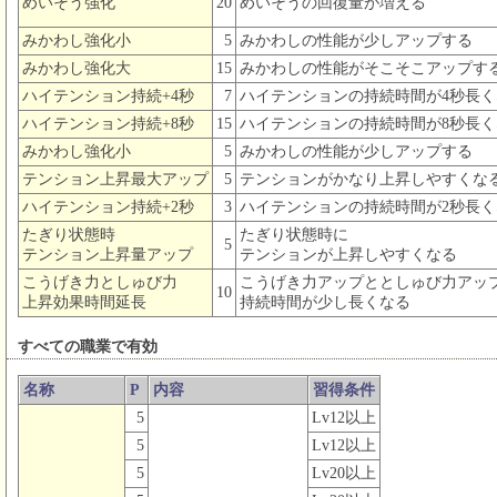
めいそう強化
20
めいそうの回復量が増える
みかわし強化小
5
みかわしの性能が少しアップする
みかわし強化大
15
みかわしの性能がそこそこアップす
ハイテンション持続+4秒
7
ハイテンションの持続時間が4秒長く
ハイテンション持続+8秒
15
ハイテンションの持続時間が8秒長く
みかわし強化小
5
みかわしの性能が少しアップする
テンション上昇最大アップ
5
テンションがかなり上昇しやすくな
ハイテンション持続+2秒
3
ハイテンションの持続時間が2秒長く
たぎり状態時
たぎり状態時に
5
テンション上昇量アップ
テンションが上昇しやすくなる
こうげき力としゅび力
こうげき力アップととしゅび力アッ
10
上昇効果時間延長
持続時間が少し長くなる
すべての職業で有効
名称
P
内容
習得条件
5
Lv12以上
5
Lv12以上
5
Lv20以上