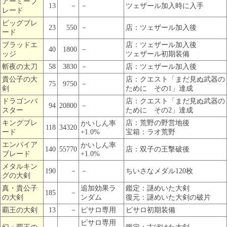
アーミーブ
13
－
－
ツェザール加入時に入手
レード
ビッグブレ
23
550
－
店：ツェザール加入後
ード
ブラッドエ
店：ツェザール加入後
40
1800
－
ッジ
ツェザール初期装備
斬夜の太刀
58
3830
－
店：ツェザール加入後
貴公子の大
店：クエスト「まだ見ぬ武器の
75
9750
－
剣
ために その1」達成
ドラゴンバ
店：クエスト「まだ見ぬ武器の
94
20800
－
スター
ために その2」達成
キングブレ
店：荒野の野営地後
かいしん率
118
34320
ード
+1.0%
宝箱：ラオ荒野
エンパイア
かいしん率
140
55770
店：双子の王撃破後
ブレード
+1.0%
メタルキン
190
－
－
ちいさなメダル120枚
グの大剣
真・貴公子
追加効果ラ
鑑定：謎めいた大剣
185
－
の大剣
ンダム
復元：謎めいた大剣の破片
覇王の大剣
13
－
ピサロ専用
ピサロ初期装備
ピサロ専用