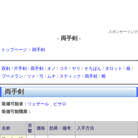
スポンサーリンク
- 両手剣 -
トップページ
>
両手剣
双剣
/
片手剣
/
両手剣
/
オノ
/
コテ
/
ヤリ
/
そろばん
/
タロット
/
扇
/
ブーメラン
/
ツメ
/
弓
/
ムチ
/
スティック
/
両手杖
/
棍
両手剣
装備可能者：
ツェザール
、
ピサロ
装備可能職業：
攻
名称
価格
効果・備考
入手方法
撃