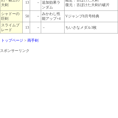
幻・覇王の
鑑定：古ぼけた大剣
13
－
追加効果ラ
大剣
復元：古ぼけた大剣の破片
ンダム
シャドーの
みかわし性
50
－
Vジャンプ8月号特典
巨剣
能アップ+4
スライムブ
13
－
－
ちいさなメダル3枚
レード
トップページ
>
両手剣
スポンサーリンク