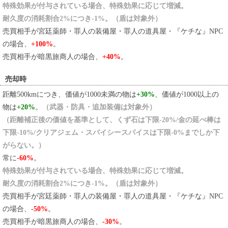
特殊効果が付与されている場合、特殊効果に応じて増減。
耐久度の消耗割合2%につき-1%。（盾は対象外）
売買相手が宮廷薬師・罪人の装備屋・罪人の道具屋・『ケチな』NPC
の場合、
+100%
。
売買相手が暗黒旅商人の場合、
+40%
。
売却時
距離500kmにつき、価値が1000未満の物は
+30%
、価値が1000以上の
物は
+20%
。
（武器・防具・追加装備は対象外）
（距離補正後の価値を基準として、くず石は下限-20%/金の延べ棒は
下限-10%/クリアジェム・スパイシースパイスは下限-0%までしか下
がらない。）
常に
-60%
。
特殊効果が付与されている場合、特殊効果に応じて増減。
耐久度の消耗割合2%につき-1%。（盾は対象外）
売買相手が宮廷薬師・罪人の装備屋・罪人の道具屋・『ケチな』NPC
の場合、
-50%
。
売買相手が暗黒旅商人の場合、
-30%
。