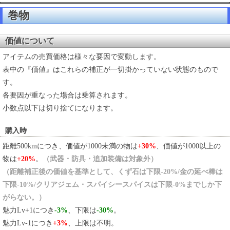
巻物
価値について
アイテムの売買価格は様々な要因で変動します。
表中の『価値』はこれらの補正が一切掛かっていない状態のもので
す。
各要因が重なった場合は乗算されます。
小数点以下は切り捨てになります。
購入時
距離500kmにつき、価値が1000未満の物は
+30%
、価値が1000以上の
物は
+20%
。
（武器・防具・追加装備は対象外）
（距離補正後の価値を基準として、くず石は下限-20%/金の延べ棒は
下限-10%/クリアジェム・スパイシースパイスは下限-0%までしか下
がらない。）
魅力Lv+1につき
-3%
、下限は
-30%
。
魅力Lv-1につき
+3%
、上限は不明。