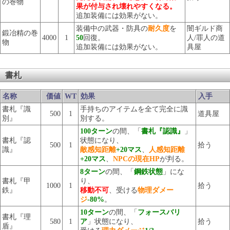
の巻物
果が付与され壊れやすくなる。
追加装備には効果がない。
装備中の武器・防具の
耐久度
を
闇ギルド商
鍛冶精の巻
4000
1
50
回復。
人/罪人の道
物
追加装備には効果がない。
具屋
書札
名称
価値
WT
効果
入手
書札『識
手持ちのアイテムを全て完全に識
500
1
道具屋
別』
別する。
100ターン
の間、「
書札『認識』
」
書札『認
状態になり、
500
1
拾う
識』
敵感知距離
+20マス
、
人感知距離
+20マス
、
NPCの現在HP
が判る。
8ターン
の間、「
鋼鉄状態
」にな
書札『甲
り、
1000
1
拾う
鉄』
移動不可
、受ける
物理ダメー
ジ
-80%
。
10ターン
の間、「
フォースバリ
書札『理
580
1
ア
」状態になり、
拾う
盾』