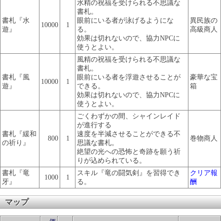
水精の祝福を受けられる不思議な
書札。
書札『水
眼前にいる者が泳げるようにな
異民族の
10000
1
遊』
る。
高級商人
効果は切れないので、協力NPCに
使うとよい。
風精の祝福を受けられる不思議な
書札。
書札『風
眼前にいる者を浮遊させることが
豪華な宝
10000
1
遊』
できる。
箱
効果は切れないので、協力NPCに
使うとよい。
ごくわずかの間、シャインレイド
が進行する
書札『緩和
速度を半減させることができる不
800
1
巻物商人
の祈り』
思議な書札。
絶望の光への恐怖と奇跡を願う祈
りが込められている。
書札『竜
スキル『竜の闘気剣』を習得でき
クリア報
1000
1
牙』
る。
酬
マップ