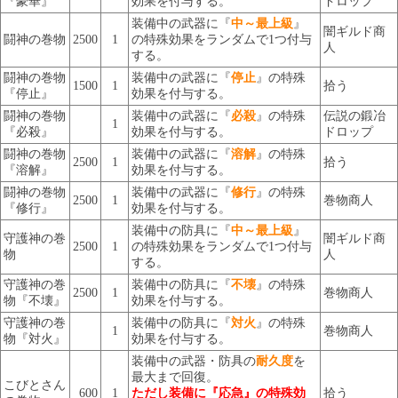
『豪華』
効果を付与する。
ドロップ
装備中の武器に『
中～最上級
』
闇ギルド商
闘神の巻物
2500
1
の特殊効果をランダムで1つ付与
人
する。
闘神の巻物
装備中の武器に『
停止
』の特殊
1500
1
拾う
『停止』
効果を付与する。
闘神の巻物
装備中の武器に『
必殺
』の特殊
伝説の鍛冶
1
『必殺』
効果を付与する。
ドロップ
闘神の巻物
装備中の武器に『
溶解
』の特殊
2500
1
拾う
『溶解』
効果を付与する。
闘神の巻物
装備中の武器に『
修行
』の特殊
2500
1
巻物商人
『修行』
効果を付与する。
装備中の防具に『
中～最上級
』
守護神の巻
闇ギルド商
2500
1
の特殊効果をランダムで1つ付与
物
人
する。
守護神の巻
装備中の防具に『
不壊
』の特殊
2500
1
巻物商人
物『不壊』
効果を付与する。
守護神の巻
装備中の防具に『
対火
』の特殊
1
巻物商人
物『対火』
効果を付与する。
装備中の武器・防具の
耐久度
を
最大まで回復。
こびとさん
600
1
ただし装備に『応急』の特殊効
拾う