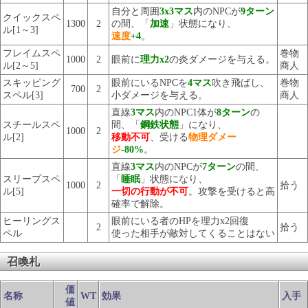
自分と周囲
3x3マス
内のNPCが
9ターン
クイックスペ
1300
2
の間、「
加速
」状態になり、
ル[1～3]
速度
+4
。
フレイムスペ
巻物
1000
2
眼前に
理力x2
の炎ダメージを与える。
ル[2～5]
商人
スキッピング
眼前にいるNPCを
4マス
吹き飛ばし、
巻物
700
2
スペル[3]
小ダメージを与える。
商人
直線
3マス
内のNPC1体が
8ターン
の
スチールスペ
間、「
鋼鉄状態
」になり、
1000
2
ル[2]
移動不可
、受ける
物理ダメー
ジ
-80%
。
直線
3マス
内のNPCが
7ターン
の間、
スリープスペ
「
睡眠
」状態になり、
1000
2
拾う
ル[5]
一切の行動が不可
。攻撃を受けると高
確率で解除。
ヒーリングス
眼前にいる者のHPを理力x2回復
2
拾う
ペル
使った相手が敵対してくることはない
召喚札
価
名称
WT
効果
入手
値