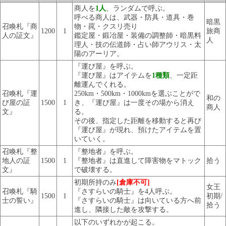
商人を
1人
、ランダムで呼ぶ。
呼べる商人は、武器・防具・道具・巻
暗黒
召喚札『商
物・罠・クスリ売り
1200
1
旅商
人の証文』
鑑定屋・鍛冶屋・装備の調整師・暗黒料
人
理人・技の伝道師・占い師アウリス・太
陽のアーリア。
『運び屋』を呼ぶ。
『運び屋』はアイテムを
1種類
、一定距
離運んでくれる。
召喚札『運
250km・500km・1000kmを選ぶことがで
和の
び屋の証
1500
1
き、『運び屋』は一度その場から消え
商人
文』
る。
その後、指定した距離を移動すると再び
『運び屋』が現れ、預けたアイテムを置
いていく。
召喚札『整
『整地者』を呼ぶ。
地人の証
1500
1
『整地者』は直進して障害物をマトック
拾う
文』
で破壊する。
初期所持のみ
[倉庫不可]
女王
召喚札『騎
『さすらいの騎士』を4人呼ぶ。
1500
1
初期/
士の誓い』
『さすらいの騎士』は向いている方へ前
拾う
進し、隣接した敵を攻撃する。
以下のいずれかが起こる。