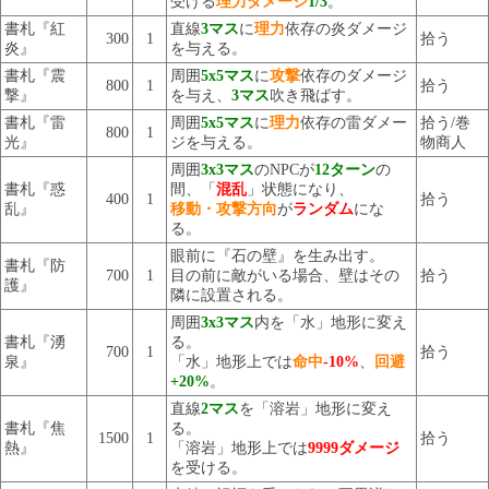
受ける
理力ダメージ
1/3
。
書札『紅
直線
3マス
に
理力
依存の炎ダメージ
300
1
拾う
炎』
を与える。
書札『震
周囲
5x5マス
に
攻撃
依存のダメージ
800
1
拾う
撃』
を与え、
3マス
吹き飛ばす。
書札『雷
周囲
5x5マス
に
理力
依存の雷ダメー
拾う/巻
800
1
光』
ジを与える。
物商人
周囲
3x3マス
のNPCが
12ターン
の
書札『惑
間、「
混乱
」状態になり、
400
1
拾う
乱』
移動・攻撃方向
が
ランダム
にな
る。
眼前に『石の壁』を生み出す。
書札『防
700
1
目の前に敵がいる場合、壁はその
拾う
護』
隣に設置される。
周囲
3x3マス
内を「水」地形に変え
書札『湧
る。
700
1
拾う
泉』
「水」地形上では
命中
-10%
、
回避
+20%
。
直線
2マス
を「溶岩」地形に変え
書札『焦
る。
1500
1
拾う
熱』
「溶岩」地形上では
9999ダメージ
を受ける。