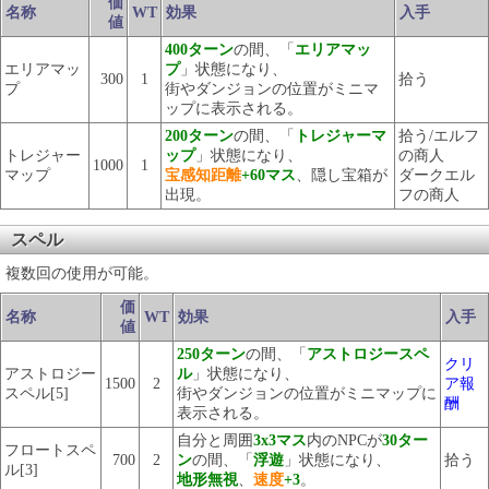
価
名称
WT
効果
入手
値
400ターン
の間、「
エリアマッ
エリアマッ
プ
」状態になり、
300
1
拾う
プ
街やダンジョンの位置がミニマ
ップに表示される。
200ターン
の間、「
トレジャーマ
拾う/エルフ
トレジャー
ップ
」状態になり、
の商人
1000
1
マップ
宝感知距離
+60マス
、隠し宝箱が
ダークエル
出現。
フの商人
スペル
複数回の使用が可能。
価
名称
WT
効果
入手
値
250ターン
の間、「
アストロジースペ
クリ
アストロジー
ル
」状態になり、
1500
2
ア報
スペル[5]
街やダンジョンの位置がミニマップに
酬
表示される。
自分と周囲
3x3マス
内のNPCが
30ター
フロートスペ
700
2
ン
の間、「
浮遊
」状態になり、
拾う
ル[3]
地形無視
、
速度
+3
。