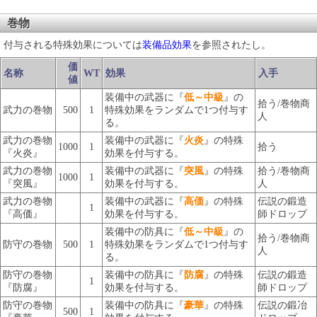
巻物
付与される特殊効果については
装備品効果
を参照されたし。
価
名称
WT
効果
入手
値
装備中の武器に『
低～中級
』の
拾う/巻物商
武力の巻物
500
1
特殊効果をランダムで1つ付与す
人
る。
武力の巻物
装備中の武器に『
火炎
』の特殊
1000
1
拾う
『火炎』
効果を付与する。
武力の巻物
装備中の武器に『
突風
』の特殊
拾う/巻物商
1000
1
『突風』
効果を付与する。
人
武力の巻物
装備中の武器に『
高価
』の特殊
伝説の鍛造
1
『高価』
効果を付与する。
師ドロップ
装備中の防具に『
低～中級
』の
拾う/巻物商
防守の巻物
500
1
特殊効果をランダムで1つ付与す
人
る。
防守の巻物
装備中の防具に『
防腐
』の特殊
伝説の鍛造
1
『防腐』
効果を付与する。
師ドロップ
防守の巻物
装備中の防具に『
豪華
』の特殊
伝説の鍛冶
500
1