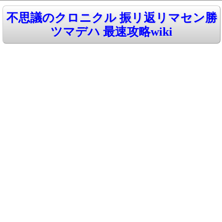
不思議のクロニクル 振リ返リマセン勝
ツマデハ 最速攻略wiki