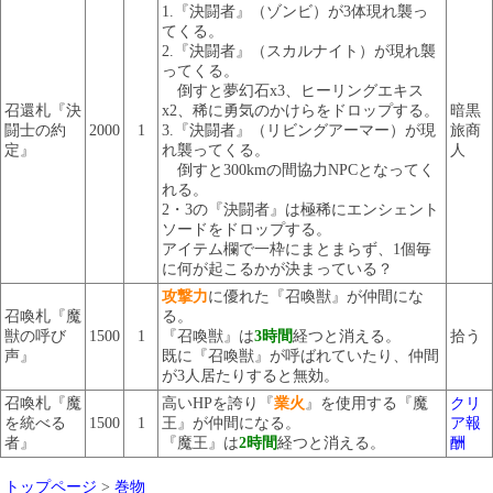
1.『決闘者』（ゾンビ）が3体現れ襲っ
てくる。
2.『決闘者』（スカルナイト）が現れ襲
ってくる。
倒すと夢幻石x3、ヒーリングエキス
召還札『決
x2、稀に勇気のかけらをドロップする。
暗黒
闘士の約
2000
1
3.『決闘者』（リビングアーマー）が現
旅商
定』
れ襲ってくる。
人
倒すと300kmの間協力NPCとなってく
れる。
2・3の『決闘者』は極稀にエンシェント
ソードをドロップする。
アイテム欄で一枠にまとまらず、1個毎
に何が起こるかが決まっている？
攻撃力
に優れた『召喚獣』が仲間にな
召喚札『魔
る。
獣の呼び
1500
1
『召喚獣』は
3時間
経つと消える。
拾う
声』
既に『召喚獣』が呼ばれていたり、仲間
が3人居たりすると無効。
召喚札『魔
高いHPを誇り『
業火
』を使用する『魔
クリ
を統べる
1500
1
王』が仲間になる。
ア報
者』
『魔王』は
2時間
経つと消える。
酬
トップページ
>
巻物