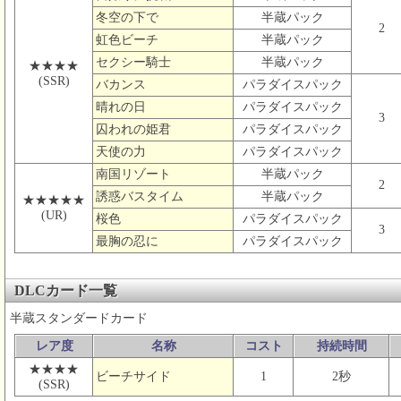
冬空の下で
半蔵パック
2
虹色ビーチ
半蔵パック
セクシー騎士
半蔵パック
★★★★
(SSR)
バカンス
パラダイスパック
晴れの日
パラダイスパック
3
囚われの姫君
パラダイスパック
天使の力
パラダイスパック
南国リゾート
半蔵パック
2
誘惑バスタイム
半蔵パック
★★★★★
(UR)
桜色
パラダイスパック
3
最胸の忍に
パラダイスパック
DLCカード一覧
半蔵スタンダードカード
レア度
名称
コスト
持続時間
★★★★
ビーチサイド
1
2秒
(SSR)