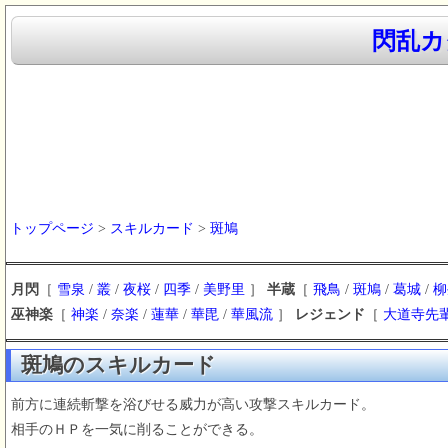
閃乱カグ
トップページ
>
スキルカード
>
斑鳩
月閃
［
雪泉
/
叢
/
夜桜
/
四季
/
美野里
］
半蔵
［
飛鳥
/
斑鳩
/
葛城
/
柳
巫神楽
［
神楽
/
奈楽
/
蓮華
/
華毘
/
華風流
］
レジェンド
［
大道寺先
斑鳩のスキルカード
前方に連続斬撃を浴びせる威力が高い攻撃スキルカード。
相手のＨＰを一気に削ることができる。