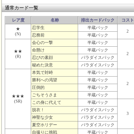
通常カード一覧
レア度
名称
排出カードパック
コスト
忍学生
半蔵パック
★
2
(N)
忍務前
半蔵パック
会心の一撃
半蔵パック
命懸け
半蔵パック
★★
2
(R)
忍びの素顔
パラダイスパック
秘めた決意
パラダイスパック
本気で対峙
半蔵パック
勝利への渇望
半蔵パック
2
圧倒的
半蔵パック
ごちそうさま
半蔵パック
★★★
(SR)
この身に代えて
半蔵パック
脱衣！
パラダイスパック
3
神聖な少女
パラダイスパック
夏空ホリデー
パラダイスパック
自撮りに挑戦
半蔵パック