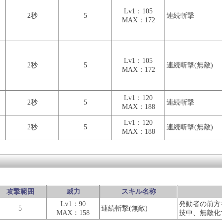
Lv1：105
2秒
5
連続斬撃
MAX：172
Lv1：105
2秒
5
連続斬撃(無敵)
MAX：172
Lv1：120
2秒
5
連続斬撃
MAX：188
Lv1：120
2秒
5
連続斬撃(無敵)
MAX：188
攻撃範囲
威力
スキル名称
Lv1：90
発動者の前方
5
連続斬撃(無敵)
MAX：158
技中、無敵化