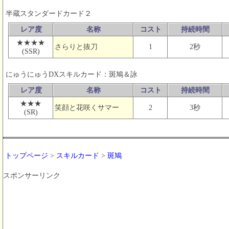
半蔵スタンダードカード２
レア度
名称
コスト
持続時間
★★★★
さらりと抜刀
1
2秒
(SSR)
にゅうにゅうDXスキルカード：斑鳩＆詠
レア度
名称
コスト
持続時間
★★★
笑顔と花咲くサマー
2
3秒
(SR)
トップページ
>
スキルカード
>
斑鳩
スポンサーリンク