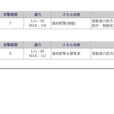
攻撃範囲
威力
スキル名称
Lv1：90
発動者の前方
5
連続斬撃(無敵)
MAX：158
技中、無敵化
攻撃範囲
威力
スキル名称
Lv1：80
8
連続斬撃＆横竜巻
発動者の前方
MAX：112