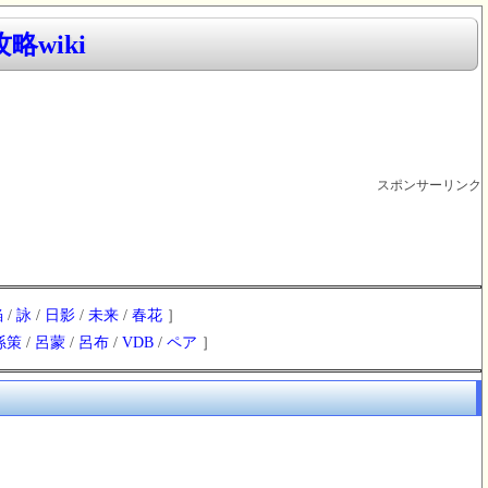
略wiki
スポンサーリンク
焔
/
詠
/
日影
/
未来
/
春花
］
孫策
/
呂蒙
/
呂布
/
VDB
/
ペア
］