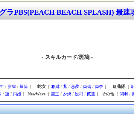
ラPBS(PEACH BEACH SPLASH) 最速攻
- スキルカード/斑鳩 -
生
/
雲雀
/
菖蒲
］
蛇女
［
雅緋
/
紫
/
忌夢
/
両備
/
両奈
］
紅蓮隊
［
輩
/
凛
/
両姫
］
NewWave
［
麗王
/
夕焼
/
総司
/
芭蕉
］
その他
［
関羽
/