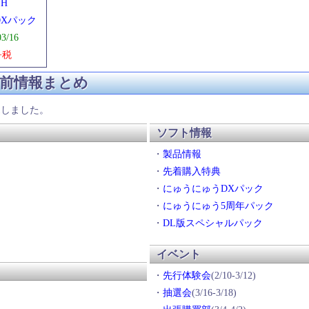
SH
Xパック
03/16
+税
売前情報まとめ
売しました。
ソフト情報
・
製品情報
・
先着購入特典
・
にゅうにゅうDXパック
・
にゅうにゅう5周年パック
・
DL版スペシャルパック
イベント
・
先行体験会
(2/10-3/12)
・
抽選会
(3/16-3/18)