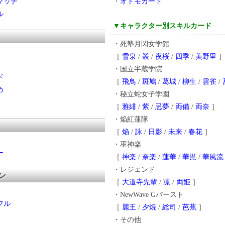
マッチ
・
オトモカード
ル
▼キャラクター別スキルカード
き
・死塾月閃女学館
［
雪泉
/
叢
/
夜桜
/
四季
/
美野里
・国立半蔵学院
ド
［
飛鳥
/
斑鳩
/
葛城
/
柳生
/
雲雀
/
め
・秘立蛇女子学園
［
雅緋
/
紫
/
忌夢
/
両備
/
両奈
］
・焔紅蓮隊
ー
［
焔
/
詠
/
日影
/
未来
/
春花
］
・巫神楽
ー
［
神楽
/
奈楽
/
蓮華
/
華毘
/
華風流
・レジェンド
ン
［
大道寺先輩
/
凛
/
両姫
］
・NewWave Gバースト
フル
［
麗王
/
夕焼
/
総司
/
芭蕉
］
・その他