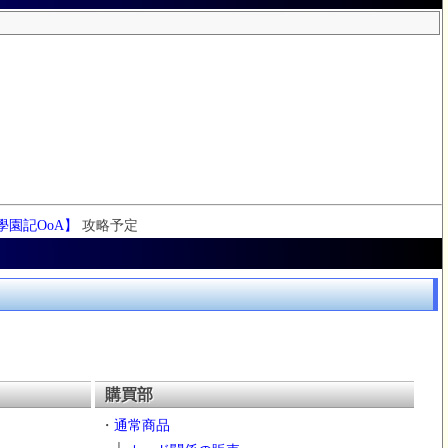
學園記OoA】
攻略予定
購買部
・
通常商品