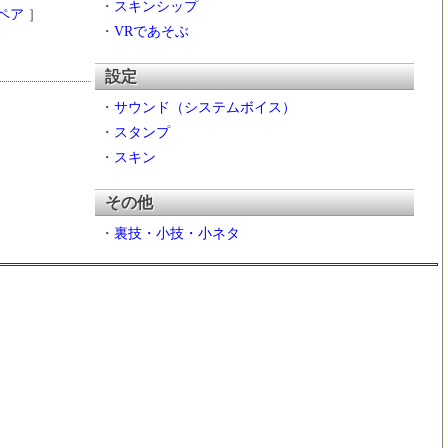
・
スキンシップ
ペア
］
・
VRであそぶ
設定
・
サウンド（システムボイス）
・
スタンプ
・
スキン
その他
・
裏技・小技・小ネタ