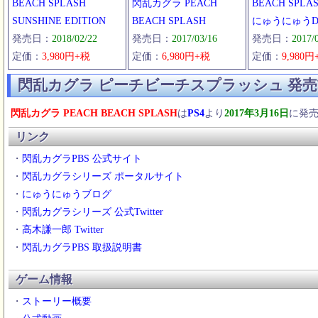
BEACH SPLASH
閃乱カグラ PEACH
BEACH SPLA
SUNSHINE EDITION
BEACH SPLASH
にゅうにゅうD
発売日：
2018/02/22
発売日：
2017/03/16
発売日：
2017/
定価：
3,980円+税
定価：
6,980円+税
定価：
9,980円
閃乱カグラ ピーチビーチスプラッシュ 発
閃乱カグラ PEACH BEACH SPLASH
は
PS4
より
2017年3月16日
に発
リンク
・
閃乱カグラPBS 公式サイト
・
閃乱カグラシリーズ ポータルサイト
・
にゅうにゅうブログ
・
閃乱カグラシリーズ 公式Twitter
・
高木謙一郎 Twitter
・
閃乱カグラPBS 取扱説明書
ゲーム情報
・
ストーリー概要