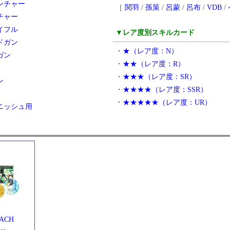
ンチャー
［
関羽
/
孫策
/
呂蒙
/
呂布
/
VDB
/
チャー
イフル
▼レア度別スキルカード
ドガン
・
★（レア度：N）
ガン
・
★★（レア度：R）
・
★★★（レア度：SR）
ン
・
★★★★（レア度：SSR）
・
★★★★★（レア度：UR）
ニッシュ用
ACH