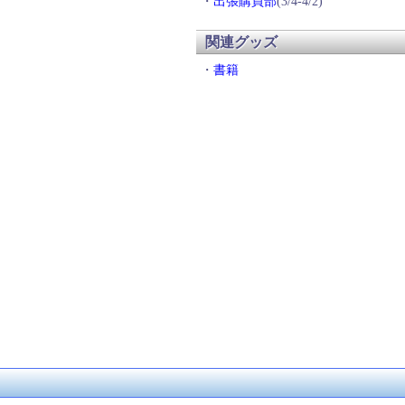
・
出張購買部
(3/4-4/2)
関連グッズ
・
書籍