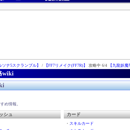
ルソナ5スクランブル】
/
【FF7リメイク(FF7R)】
攻略中 6/4
【九龍妖魔
wiki
ki
すすめ情報。
ッシュ
カード
・
スキルカード