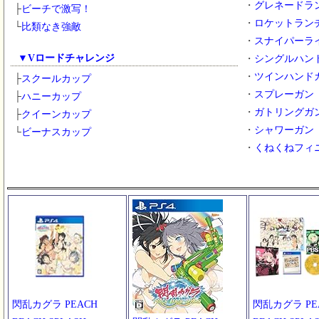
・
グレネードラ
├
ビーチで激写！
・
ロケットラン
└
比類なき強敵
・
スナイパーラ
▼
Vロードチャレンジ
・
シングルハン
・
ツインハンド
├
スクールカップ
・
スプレーガン
├
ハニーカップ
・
ガトリングガ
├
クイーンカップ
・
シャワーガン
└
ビーナスカップ
・
くねくねフィ
閃乱カグラ PEACH
閃乱カグラ PE