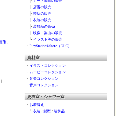
├
カード関係の販売
├
店番の販売
├
髪型の販売
├
衣装の販売
├
装飾品の販売
］
├
映像・楽曲の販売
└
イラスト等の販売
菖蒲
］
・
PlayStation®Store（DLC）
資料室
・
イラストコレクション
・
ムービーコレクション
・
音楽コレクション
］
・
音声コレクション
更衣室・シャワー室
・
お着替え
└
衣装
/
髪型
/
装飾品