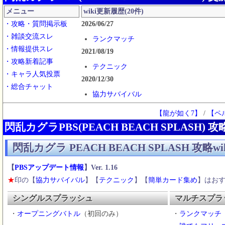
メニュー
wiki更新履歴(20件)
・攻略・質問掲示板
2026/06/27
・雑談交流スレ
ランクマッチ
・情報提供スレ
2021/08/19
・攻略新着記事
テクニック
・キャラ人気投票
2020/12/30
・総合チャット
協力サバイバル
2020/11/10
【龍が如く7】
/
【ペ
製品情報
閃乱カグラPBS(PEACH BEACH SPLASH) 攻略
書籍
閃乱カグラ PEACH BEACH SPLASH 攻略wi
にゅうにゅうDXパック
にゅうにゅう5周年パック
【
PBSアップデート情報
】Ver. 1.16
2020/11/07
★
印の【
協力サバイバル
】【
テクニック
】【
簡単カード集め
】はお
凛（りん）
シングルスプラッシュ
マルチスプラ
呂蒙（りょもう）
呂蒙
・
オープニングバトル
（初回のみ）
・
ランクマッチ
呂布（りょふ）