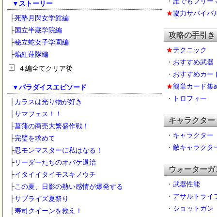
・
誰でもフリー
▼
ストーリー
連続空中浮遊
★
協力サバイバ
├
死塾月閃女学館編
呂布
├
国立半蔵学院編
攻略の手引
蓮華（れんか）
├
秘立蛇女子学園編
両姫（りょうき）
★
テクニック
├
焔紅蓮隊編
麗王（れお）
・
おすすめ武器
＋
４編全てクリア後
両備（りょうび）
・
おすすめカー
両奈（りょうな）
★
簡単カード集
▼
パラダイスエピソード
裏技・小技
・
トロフィー
├
カラスは光り物が好き
夕焼（ゆうやき）
├
サマフェス！！
キャラクタ
├
菖蒲の商売大繁盛作戦！
・
キャラクター
├
完璧を求めて
・
敵キャラクタ
├
忍モンマスターに私はなる！
├
リーダーたちのオバケ退治
ウォーターガ
├
イタイイタイモスキノウチ
・
武器性能
├
この夏、日影の熱い感情が爆発する
・
アサルトライ
├
サプライズ夏祭り
・
ショットガン
├
寿司クイーンを救え！