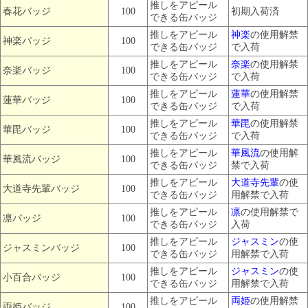
推しをアピール
春花バッジ
100
初期入荷済
できる缶バッジ
推しをアピール
神楽
の使用解禁
神楽バッジ
100
できる缶バッジ
で入荷
推しをアピール
奈楽
の使用解禁
奈楽バッジ
100
できる缶バッジ
で入荷
推しをアピール
蓮華
の使用解禁
蓮華バッジ
100
できる缶バッジ
で入荷
推しをアピール
華毘
の使用解禁
華毘バッジ
100
できる缶バッジ
で入荷
推しをアピール
華風流
の使用解
華風流バッジ
100
できる缶バッジ
禁で入荷
推しをアピール
大道寺先輩
の使
大道寺先輩バッジ
100
できる缶バッジ
用解禁で入荷
推しをアピール
凛
の使用解禁で
凛バッジ
100
できる缶バッジ
入荷
推しをアピール
ジャスミン
の使
ジャスミンバッジ
100
できる缶バッジ
用解禁で入荷
推しをアピール
ジャスミン
の使
小百合バッジ
100
できる缶バッジ
用解禁で入荷
推しをアピール
両姫
の使用解禁
両姫バッジ
100