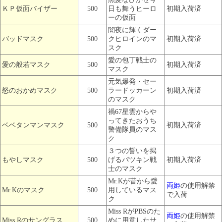
ＫＰ仮面バイザー
500
日も舞うヒーロ
初期入荷済
ーの仮面
闇夜に輝くダー
バッドマスク
500
クヒロインのマ
初期入荷済
スク
愛の包丁戦士の
愛の般若マスク
500
初期入荷済
マスク
元気爆発・セー
怒のおかめマスク
500
ラードッカーン
初期入荷済
のマスク
禍67星雲からや
ってきたおうち
ベベタンマンマスク
500
初期入荷済
警備隊員のマス
ク
３つの誓いを掲
もやしマスク
500
げるパツキン戦
初期入荷済
士のマスク
Mr.Kが昔から愛
両姫
の使用解禁
Mr.Kのマスク
500
用しているマス
で入荷
ク
Miss RがPBSのた
両姫
の使用解禁
Miss Rのサングラス
500
めに用意したサ