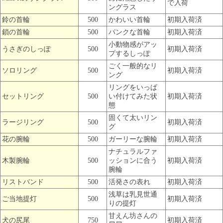
で入荷
ングラス
鈴の首輪
500
かわいい首輪
初期入荷済
鎖の首輪
500
パンクな首輪
初期入荷済
小動物感がアッ
うさぎのしっぽ
500
初期入荷済
プするしっぽ
ごく一般的なリ
ソロリング
500
初期入荷済
ング
リングをいっぱ
セットリング
500
い付けてみた状
初期入荷済
態
固くて太いリン
ラージリング
500
初期入荷済
グ
花の腕輪
500
ガーリーな腕輪
初期入荷済
ナチュラルファ
木製腕輪
500
ッションに合う
初期入荷済
腕輪
リストバンド
500
活発さの表れ
初期入荷済
浅草は乳見世通
ご当地提灯
500
初期入荷済
りの提灯
甘えん坊さんの
犬の尻尾
750
初期入荷済