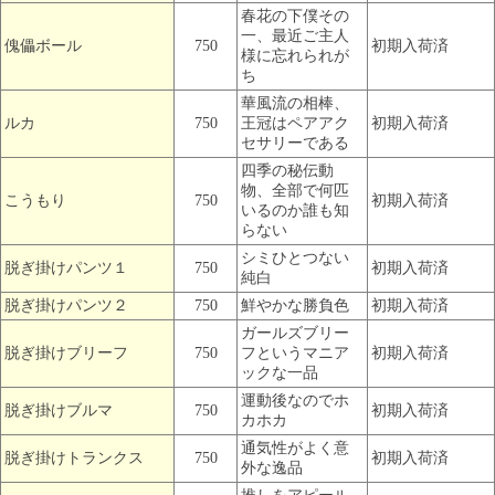
春花の下僕その
一、最近ご主人
傀儡ボール
750
初期入荷済
様に忘れられが
ち
華風流の相棒、
ルカ
750
王冠はペアアク
初期入荷済
セサリーである
四季の秘伝動
物、全部で何匹
こうもり
750
初期入荷済
いるのか誰も知
らない
シミひとつない
脱ぎ掛けパンツ１
750
初期入荷済
純白
脱ぎ掛けパンツ２
750
鮮やかな勝負色
初期入荷済
ガールズブリー
脱ぎ掛けブリーフ
750
フというマニア
初期入荷済
ックな一品
運動後なのでホ
脱ぎ掛けブルマ
750
初期入荷済
カホカ
通気性がよく意
脱ぎ掛けトランクス
750
初期入荷済
外な逸品