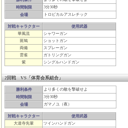
3分30秒
時間制限
トロピカルアスレチック
会場
対戦キャラクター
使用武器
華風流
シャワーガン
斑鳩
ショットガン
両備
スプレーガン
雲雀
ガトリングガン
紫
シングルハンドガン
2回戦 VS「体育会系組合」
より多くの敵を撃破せよ
勝利条件
3分30秒
時間制限
ガマノユ（夜）
会場
対戦キャラクター
使用武器
大道寺先輩
ツインハンドガン