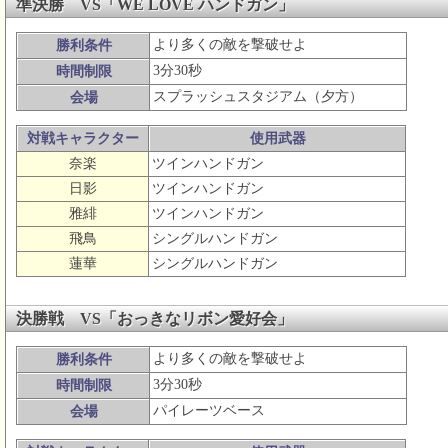
準決勝 VS「WE LOVE ハンドガン」
より多くの敵を撃破せよ
勝利条件
3分30秒
時間制限
スプラッシュスタジアム（夕方）
会場
対戦キャラクター
使用武器
奈楽
ツインハンドガン
日影
ツインハンドガン
雅緋
ツインハンドガン
飛鳥
シングルハンドガン
蓮華
シングルハンドガン
決勝戦 VS「おっきなリボン愛好会」
より多くの敵を撃破せよ
勝利条件
3分30秒
時間制限
パイレーツベース
会場