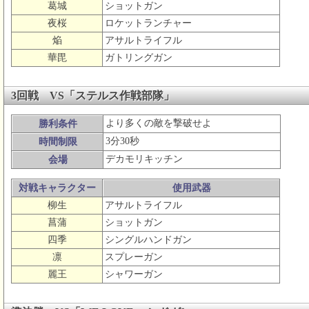
葛城
ショットガン
夜桜
ロケットランチャー
焔
アサルトライフル
華毘
ガトリングガン
3回戦 VS「ステルス作戦部隊」
より多くの敵を撃破せよ
勝利条件
3分30秒
時間制限
デカモリキッチン
会場
対戦キャラクター
使用武器
柳生
アサルトライフル
菖蒲
ショットガン
四季
シングルハンドガン
凛
スプレーガン
麗王
シャワーガン