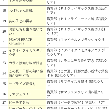
17
未来が夢みる姿
リア）
購買部（Ｐ１クライマックス編 第6話ク
18
お姉ちゃん参戦
リア）
購買部（Ｐ１クライマックス編 第9話ク
19
あの子との再会
リア）
お前たちと生き抜いて
購買部（Ｐ１クライマックス編 第12話
20
いく
クリア）
PEACH BEACH
購買部（ファイナルスプラッシュクリ
21
SPLASH！
ア）
イタイイタイモスキノ
購買部（イタイイタイモスキノウチ 第5
22
ウチ
話クリア）
購買部（カラスは光り物が好き 第5話ク
23
カラスは光り物が好き
リア）
この夏、日影の熱い感
購買部（この夏、日影の熱い感情が爆発
24
情が爆発する
する 第5話クリア）
購買部（サプライズ夏祭り 第5話クリ
25
サプライズ夏祭り
ア）
購買部（サマフェスクリア 第5話クリ
26
サマフェス！！
ア）
27
ビーチで激写！
購買部（ビーチで激写！ 第5話クリア）
リーダーたちのオバケ
購買部（リーダーたちのオバケ退治 第5