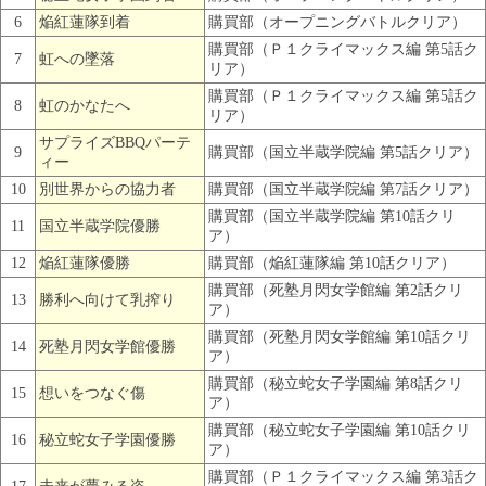
6
焔紅蓮隊到着
購買部（オープニングバトルクリア）
購買部（Ｐ１クライマックス編 第5話ク
7
虹への墜落
リア）
購買部（Ｐ１クライマックス編 第5話ク
8
虹のかなたへ
リア）
サプライズBBQパーテ
9
購買部（国立半蔵学院編 第5話クリア）
ィー
10
別世界からの協力者
購買部（国立半蔵学院編 第7話クリア）
購買部（国立半蔵学院編 第10話クリ
11
国立半蔵学院優勝
ア）
12
焔紅蓮隊優勝
購買部（焔紅蓮隊編 第10話クリア）
購買部（死塾月閃女学館編 第2話クリ
13
勝利へ向けて乳搾り
ア）
購買部（死塾月閃女学館編 第10話クリ
14
死塾月閃女学館優勝
ア）
購買部（秘立蛇女子学園編 第8話クリ
15
想いをつなぐ傷
ア）
購買部（秘立蛇女子学園編 第10話クリ
16
秘立蛇女子学園優勝
ア）
購買部（Ｐ１クライマックス編 第3話ク