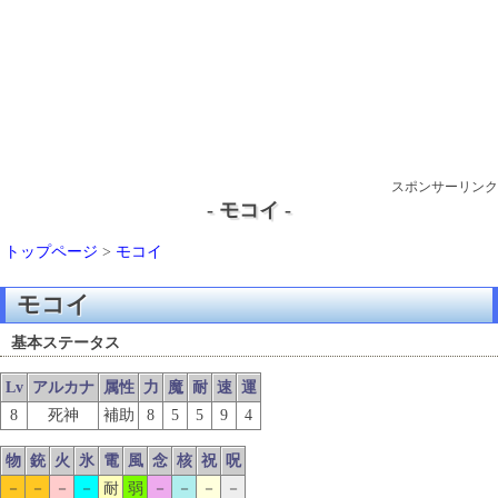
スポンサーリンク
- モコイ -
トップページ
>
モコイ
モコイ
基本ステータス
Lv
アルカナ
属性
力
魔
耐
速
運
8
死神
補助
8
5
5
9
4
物
銃
火
氷
電
風
念
核
祝
呪
－
－
－
－
耐
弱
－
－
－
－