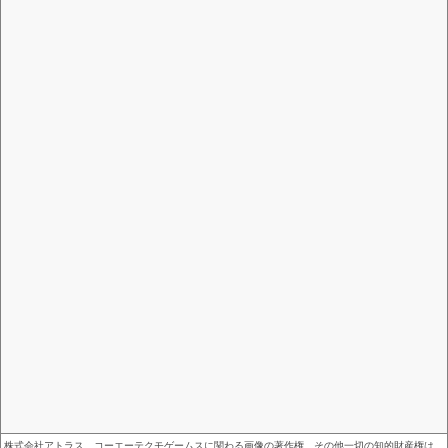
株式会社アトラス、コーエーテクモゲームスに関わる画像の著作権、その他一切の知的財産権は、