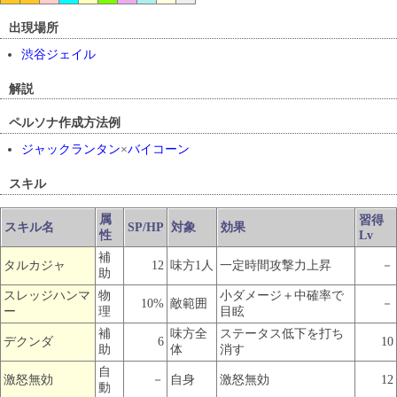
出現場所
渋谷ジェイル
解説
ペルソナ作成方法例
ジャックランタン
×
バイコーン
スキル
属
習得
スキル名
SP/HP
対象
効果
性
Lv
補
タルカジャ
12
味方1人
一定時間攻撃力上昇
－
助
スレッジハンマ
物
小ダメージ＋中確率で
10%
敵範囲
－
ー
理
目眩
補
味方全
ステータス低下を打ち
デクンダ
6
10
助
体
消す
自
激怒無効
－
自身
激怒無効
12
動