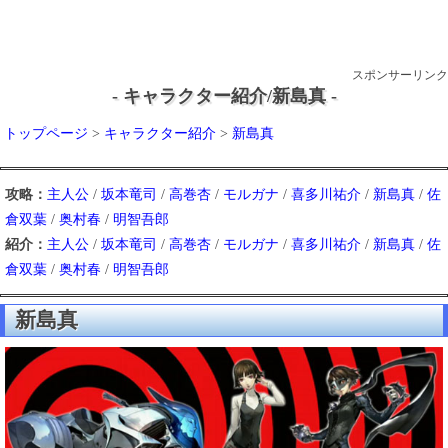
スポンサーリンク
- キャラクター紹介/新島真 -
トップページ
>
キャラクター紹介
>
新島真
攻略：
主人公
/
坂本竜司
/
高巻杏
/
モルガナ
/
喜多川祐介
/
新島真
/
佐
倉双葉
/
奥村春
/
明智吾郎
紹介：
主人公
/
坂本竜司
/
高巻杏
/
モルガナ
/
喜多川祐介
/
新島真
/
佐
倉双葉
/
奥村春
/
明智吾郎
新島真