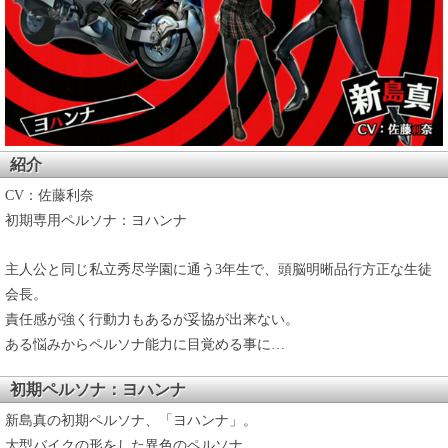
紹介
CV：佐藤利奈
初期専用ペルソナ：ヨハンナ
主人公と同じ私立秀尽学園に通う3年生で、頭脳明晰品行方正な生徒
会長。
責任感が強く行動力もあるが妥協が出来ない。
ある悩みからペルソナ能力に目覚める事に…
初期ペルソナ：ヨハンナ
新島真の初期ペルソナ、「ヨハンナ」。
大型バイクの形をした異色のペルソナ。