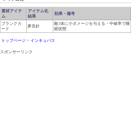
素材アイテ
アイテム化
効果・備考
ム
結果
ブランクカ
敵1体に小ダメージを与える・中確率で睡
夢見針
ード
眠状態
トップページ
>
インキュバス
スポンサーリンク