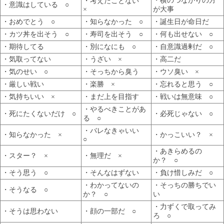
・横のつながりの方
・考えたことない
・意識はしている ○
×
が大事
・おめでとう ○
・知らなかった ○
・誕生日が命日だ
・カツ丼を出そう ○
・寿司を出そう ○
・何も出せない ○
・期待してる
・別になにも ○
・自意識過剰だ ○
・気取ってない
・うざい ×
・高二だ
・気のせい ○
・そっちから臭う
・ウソ臭い ×
・厳しい戦い
・楽勝 ×
・忘れると思う ○
・気持ちいい ×
・まだ上を目指す
・戦いは無意味 ○
・やるべきことがあ
・死にたくないだけ ○
・必死じゃない ○
る ○
・バレなきゃいい
・知らなかった ×
・かっこいい？ ×
○
・あきらめるの
・スター？ ×
・無理だ ×
か？ ○
・そう思う ○
・そんなはずない
・負け惜しみだ ○
・わかってないの
・そっちの勝ちでい
・そうなる ○
か？ ○
い
・力ずくで取ってみ
・そうは思わない
・顔の一部だ ○
ろ ○