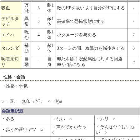
万
敵1
吸血
3
敵のHPを吸い取り自分のHPにする
-
能
体
デビルタ
異
敵1
5
高確率で恐怖状態にする
-
ッチ
常
体
呪
敵1
エイハ
4
小ダメージを与える
7
怨
体
補
敵1
タルンダ
8
3ターンの間、攻撃力を減少させる
8
助
体
呪怨見切
自
自
即死を除く呪怨属性に対する回避
-
9
り
動
身
率が2倍になる
性格・会話
・性格：弱気
○→ 喜♪ 無印→ 汗; ×→ 怒#
会話選択肢
・ある
・ない ×
・ムリ ○
・そんなヤツはいな
・声がでかいヤツ
・歩くの遅いヤツ ○
○
い ○