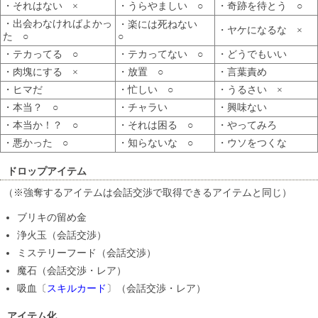
・それはない ×
・うらやましい ○
・奇跡を待とう ○
・出会わなければよかっ
・楽には死ねない
・ヤケになるな ×
た ○
○
・テカってる ○
・テカってない ○
・どうでもいい
・肉塊にする ×
・放置 ○
・言葉責め
・ヒマだ
・忙しい ○
・うるさい ×
・本当？ ○
・チャラい
・興味ない
・本当か！？ ○
・それは困る ○
・やってみろ
・悪かった ○
・知らないな ○
・ウソをつくな
ドロップアイテム
（※強奪するアイテムは会話交渉で取得できるアイテムと同じ）
ブリキの留め金
浄火玉（会話交渉）
ミステリーフード（会話交渉）
魔石（会話交渉・レア）
吸血〔
スキルカード
〕（会話交渉・レア）
アイテム化