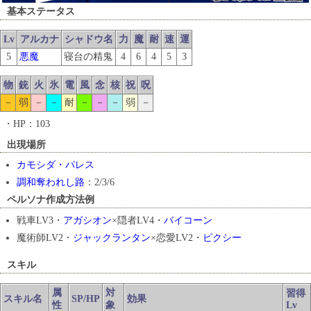
基本ステータス
Lv
アルカナ
シャドウ名
力
魔
耐
速
運
5
悪魔
寝台の精鬼
4
6
4
5
3
物
銃
火
氷
電
風
念
核
祝
呪
－
弱
－
－
耐
－
－
－
弱
－
・HP：103
出現場所
カモシダ・パレス
調和奪われし路
：2/3/6
ペルソナ作成方法例
戦車LV3・
アガシオン
×隠者LV4・
バイコーン
魔術師LV2・
ジャックランタン
×恋愛LV2・
ピクシー
スキル
属
対
習得
スキル名
SP/HP
効果
性
象
Lv