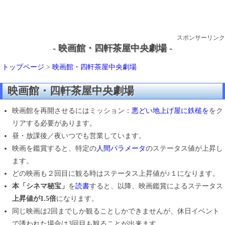
スポンサーリンク
- 映画館・四軒茶屋中央劇場 -
トップページ
>
映画館・四軒茶屋中央劇場
映画館・四軒茶屋中央劇場
映画館を再開させるにはミッション：
悪どい地上げ屋に鉄槌を
をク
リアする必要があります。
昼・放課後／夜いつでも営業しています。
映画を鑑賞すると、特定の
人間パラメータ
のステータス値が上昇し
ます。
どの映画も２回目に観る時はステータス上昇値が♪１になります。
本「シネマ秘宝」
を
読書
すると、以降、映画鑑賞によるステータス
上昇値が1.5倍
になります。
同じ映画は2回までしか観ることしかできませんが、休日イベント
で誘われた場合は3回目も観ることが出来ます。