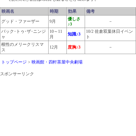
映画名
時期
効果
備考
優しさ
グッド・ファーザー
9月
－
♪3
バック･トゥ･ザ･ニンジ
10～11
10/2 佐倉双葉休日イベン
知識♪3
ャ
月
ト
根性のメリークリスマ
12月
度胸♪3
－
ス
トップページ
>
映画館・四軒茶屋中央劇場
スポンサーリンク