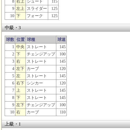
8
右上
シュート
115
9
左上
スライダー
125
10
下
フォーク
125
中級・3
球数
位置
球種
球速
1
中央
ストレート
145
2
下
チェンジアップ
100
3
右
ストレート
145
4
左下
カーブ
120
5
左
ストレート
145
6
右下
シンカー
120
7
上
ストレート
145
8
下
ストレート
145
9
左下
チェンジアップ
100
10
右
カーブ
110
上級・1