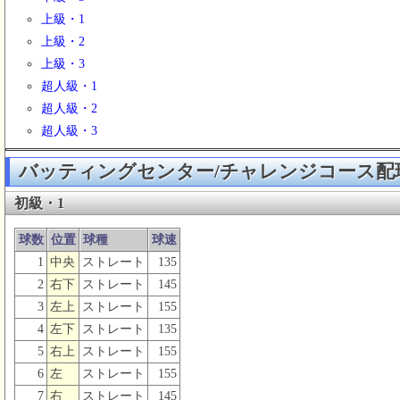
上級・1
上級・2
上級・3
超人級・1
超人級・2
超人級・3
バッティングセンター/チャレンジコース配
初級・1
球数
位置
球種
球速
1
中央
ストレート
135
2
右下
ストレート
145
3
左上
ストレート
155
4
左下
ストレート
135
5
右上
ストレート
155
6
左
ストレート
155
7
右
ストレート
145