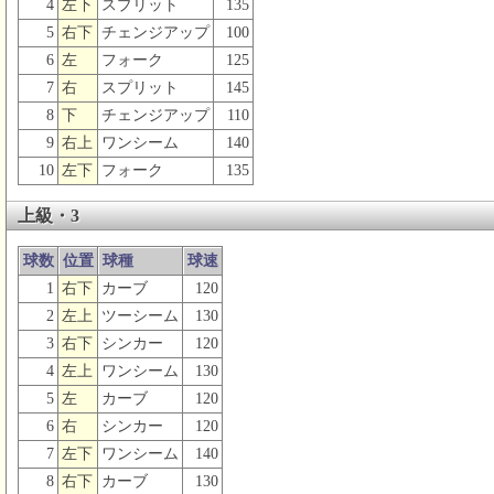
4
左下
スプリット
135
5
右下
チェンジアップ
100
6
左
フォーク
125
7
右
スプリット
145
8
下
チェンジアップ
110
9
右上
ワンシーム
140
10
左下
フォーク
135
上級・3
球数
位置
球種
球速
1
右下
カーブ
120
2
左上
ツーシーム
130
3
右下
シンカー
120
4
左上
ワンシーム
130
5
左
カーブ
120
6
右
シンカー
120
7
左下
ワンシーム
140
8
右下
カーブ
130