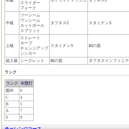
初級
ポケットティッシュ
タフネスZ
スライダー
フォーク
ツーシーム
ワンシーム
中級
タフネスZ
スタミナンX
カットボール
スプリット
ストレート
カーブ
上級
スタミナンX
銅の皿
チェンジアップ
シンカー
超人級
シークレット
銅の皿
タフネスインフィニテ
ランク
ランク
本塁打
圏外
0
C
4
B
5
A
7
S
9
チャレンジコース