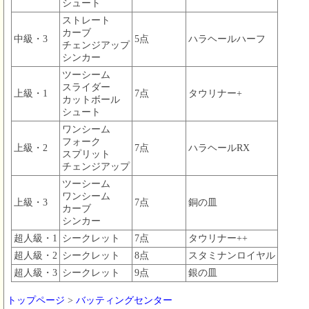
シュート
ストレート
カーブ
中級・3
5点
ハラヘールハーフ
チェンジアップ
シンカー
ツーシーム
スライダー
上級・1
7点
タウリナー+
カットボール
シュート
ワンシーム
フォーク
上級・2
7点
ハラヘールRX
スプリット
チェンジアップ
ツーシーム
ワンシーム
上級・3
7点
銅の皿
カーブ
シンカー
超人級・1
シークレット
7点
タウリナー++
超人級・2
シークレット
8点
スタミナンロイヤル
超人級・3
シークレット
9点
銀の皿
トップページ
>
バッティングセンター