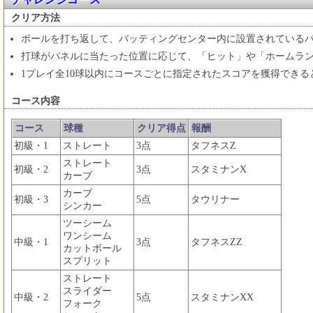
クリア方法
ボールを打ち返して、バッティングセンター内に設置されている
打球がパネルに当たった位置に応じて、「ヒット」や「ホームラ
1プレイ全10球以内にコースごとに指定されたスコアを獲得でき
コース内容
コース
球種
クリア得点
報酬
初級・1
ストレート
3点
タフネスZ
ストレート
初級・2
3点
スタミナンX
カーブ
カーブ
初級・3
5点
タウリナー
シンカー
ツーシーム
ワンシーム
中級・1
3点
タフネスZZ
カットボール
スプリット
ストレート
スライダー
中級・2
5点
スタミナンXX
フォーク