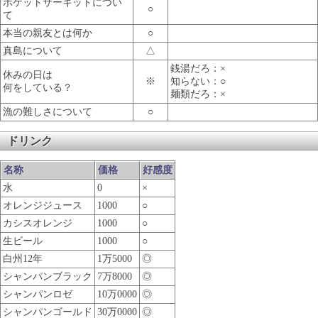
ポケットサーキットについ
○
て
本当の親友とは何か
○
真島について
△
銭湯だろ：×
休みの日は
※
知らない：○
何をしている？
麺類だろ：×
漁の難しさについて
○
ドリンク
名称
価格
好感度
水
0
×
オレンジジュース
1000
○
カシスオレンジ
1000
○
生ビール
1000
○
白州12年
1万5000
◎
シャンパンブラック
7万8000
◎
シャンパンロゼ
10万0000
◎
シャンパンゴールド
30万0000
◎