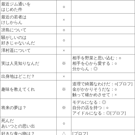
最近ジム通いを
○
はじめた件
最近の若者は
×
けしからん
冴島について
○
騒がしいのは
○
好きじゃないんだ
澤村遥について
×
相手を野菜と思い込む：○
実は人見知りなんだ
※
相手を心から愛する：○
分からん：◎
出身地はどこだ？
×
道理で綺麗なわけだ：○[プロフ]
趣味を教えてくれ
※
金がかかりそうだな：○
触って確かめさせて：×
モデルになる：◎
将来の夢は？
※
自分の店を持つ：○
アイドルになる：◎[プロフ]
死んだ
○
あいつとの思い出
好きな食べ物は？
△
[プロフ]