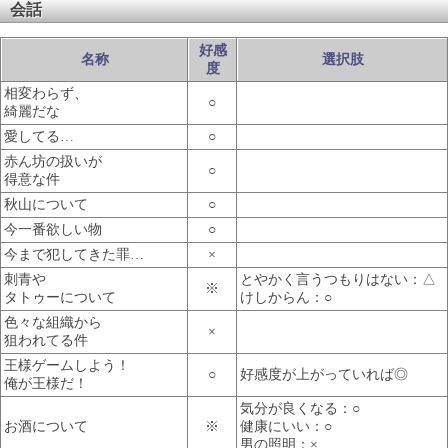
会話
好感
名称
選択肢
度
相変わらず、
○
綺麗だな
愛してる…
○
赤ん坊の扱いが
○
得意な件
秋山について
○
今一番欲しい物
○
今まで犯してきた罪…
×
刺青や
とやかく言うつもりはない：△
※
タトゥーについて
けしからん：○
色々な組織から
×
狙われてる件
王様ゲームしよう！
○
好感度が上がっていれば◎
俺が王様だ！
気分が良くなる：○
お酒について
※
健康にいい：○
男の照明：×