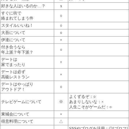
好きな人はいるのか…？
x
すぐに街で
○
絡まれてしまう件
スタイルいいね！
○
大吾について
○
伊達について
×
付き合うなら
○
年上派？年下派？
デートは
×
家でまったり
デートは必ず
×
高級レストラン
デートはやっぱり
○
アウトドア！
よくずるぞ：○
テレビゲームについて
※
あまりしないな：×
人生こそがゲームだ：○
東城会について
×
得意料理について
△
SNSやブログを活用：◎[プロフ]