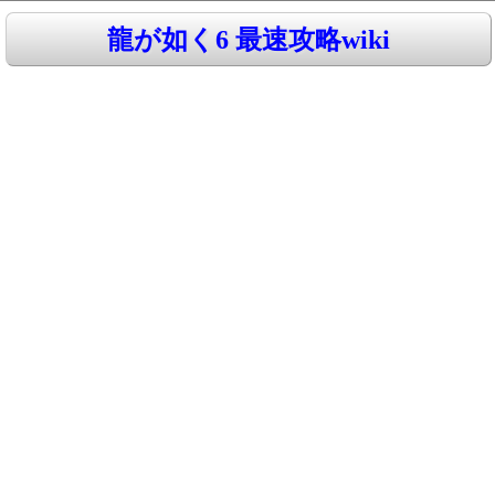
龍が如く6 最速攻略wiki