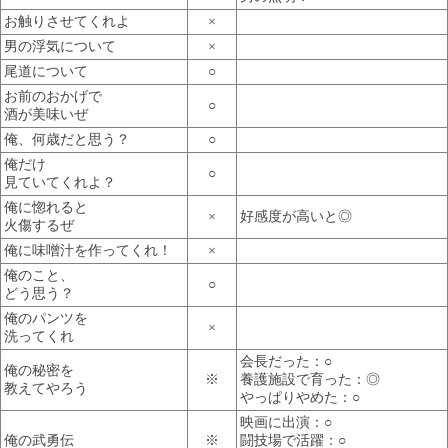
お触りさせてくれよ
×
男の浮気について
×
尾道について
○
お前のおかげで
○
酒が美味いぜ
俺、何歳だと思う？
○
俺だけ
○
見ていてくれよ？
俺に惚れると
×
好感度が高いと◎
火傷するぜ
俺に味噌汁を作ってくれ！
×
俺のこと、
○
どう思う？
俺のパンツを
×
洗ってくれ
会長だった：○
俺の秘密を
※
養護施設で育った：◎
教えてやろう
やっぱりやめた：○
映画に出演：○
俺の武勇伝
※
闘技場で活躍：○