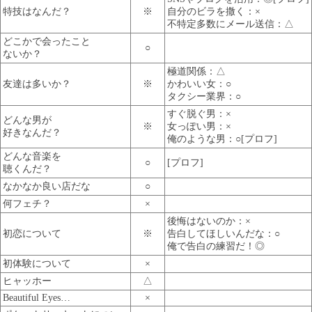
特技はなんだ？
※
自分のビラを撒く：×
不特定多数にメール送信：△
どこかで会ったこと
○
ないか？
極道関係：△
友達は多いか？
※
かわいい女：○
タクシー業界：○
すぐ脱ぐ男：×
どんな男が
※
女っぽい男：×
好きなんだ？
俺のような男：○[プロフ]
どんな音楽を
○
[プロフ]
聴くんだ？
なかなか良い店だな
○
何フェチ？
×
後悔はないのか：×
初恋について
※
告白してほしいんだな：○
俺で告白の練習だ！◎
初体験について
×
ヒャッホー
△
Beautiful Eyes…
×