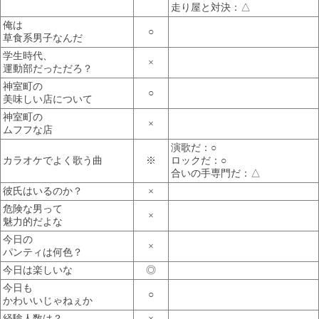
走り屋と対決：△
俺は
○
草食系男子なんだ
学生時代、
×
運動部だっただろ？
神室町の
○
美味しい店について
神室町の
×
ムフフな店
演歌だ：○
カラオケでよく歌う曲
※
ロックだ：○
合いの手専門だ：△
彼氏はいるのか？
×
危険な男って
×
魅力的だよな
今日の
×
パンティは何色？
今日は楽しいな
◎
今日も
○
かわいいじゃねぇか
経験人数は？
×