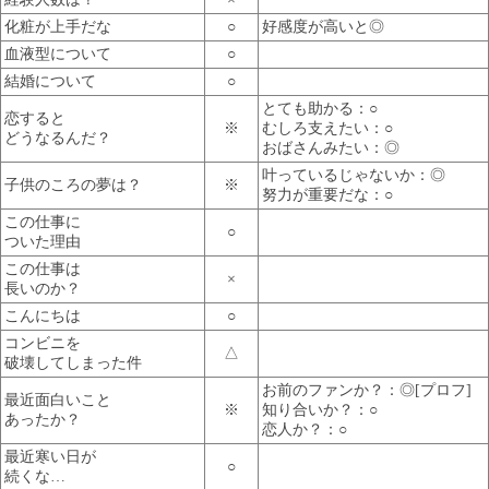
化粧が上手だな
○
好感度が高いと◎
血液型について
○
結婚について
○
とても助かる：○
恋すると
※
むしろ支えたい：○
どうなるんだ？
おばさんみたい：◎
叶っているじゃないか：◎
子供のころの夢は？
※
努力が重要だな：○
この仕事に
○
ついた理由
この仕事は
×
長いのか？
こんにちは
○
コンビニを
△
破壊してしまった件
お前のファンか？：◎[プロフ]
最近面白いこと
※
知り合いか？：○
あったか？
恋人か？：○
最近寒い日が
○
続くな…