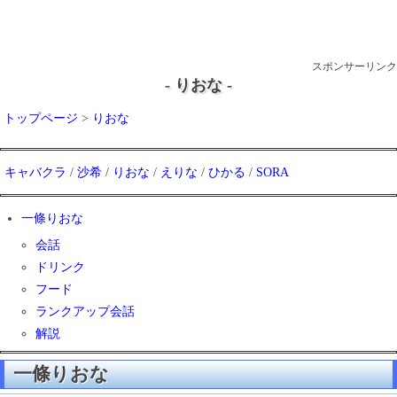
スポンサーリンク
- りおな -
トップページ
>
りおな
キャバクラ
/
沙希
/
りおな
/
えりな
/
ひかる
/
SORA
一條りおな
会話
ドリンク
フード
ランクアップ会話
解説
一條りおな