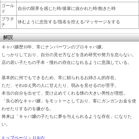
ゴール
自分の限界を感じた時/後輩に抜かれた時/飽きた時
ド
プラチ
休むように忠告する/指名を控える/マッサージをする
ナ
解説
キャバ嬢歴10年、常にナンバーワンのプロキャバ嬢。
しっかりしており、自分の見せ方などを含め研究や努力を怠らない。
店の若い子たちの手本・憧れの存在になれるように意識している。
基本的に何でもできるため、常に頼られるお姉さん的存在。
ただ、それゆえ男の人に甘えたり、弱みを見せるのが苦手。
本当の自分を出せて、受け止めてくれる懐の大きい男性が理想。
「良心的なキャバ嬢」をモットーとしており、客にガンガンお金を使
わせたりするのを嫌がる。
将来は「キャバ嬢の子たちに夢を与えられるような存在」になりた
い。
トップページ
>
りおな