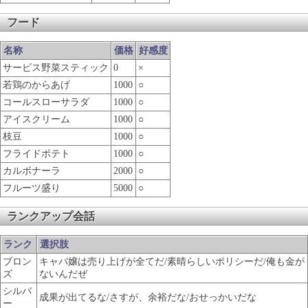
フード
名称
価格
好感度
サービス野菜スティック
0
×
若鶏のからあげ
1000
○
コールスローサラダ
1000
○
アイスクリーム
1000
○
枝豆
1000
○
フライドポテト
1000
○
カルボナーラ
2000
○
フルーツ盛り
5000
○
ランクアップ会話
ランク
選択肢
ブロン
キャバ嬢は売り上げが全てだ/素晴らしいポリシーだ/俺も金が
ズ
ないんだぜ
シルバ
成果が出てるな/さすが、余裕だな/おせっかいだな
ー