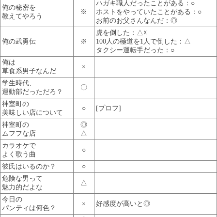
ハガキ職人だったことがある：○
俺の秘密を
※
ホストをやっていたことがある：○
教えてやろう
お前のお父さんなんだ：◎
虎を倒した：△☓
俺の武勇伝
※
100人の極道を1人で倒した：△
タクシー運転手だった：○
俺は
×
草食系男子なんだ
学生時代、
〇
運動部だっただろ？
神室町の
○
[プロフ]
美味しい店について
神室町の
◎
ムフフな店
△
カラオケで
○
よく歌う曲
彼氏はいるのか？
○
危険な男って
△
魅力的だよな
今日の
×
好感度が高いと◎
パンティは何色？