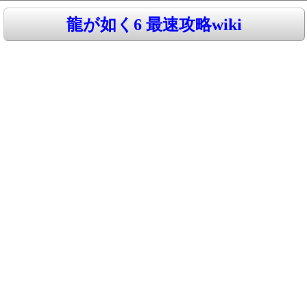
龍が如く6 最速攻略wiki