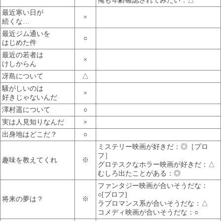
俺も年齢確認されてみたい：△
最近寒い日が
×
続くな…
最近ジム通いを
○
はじめた件
最近の若者は
×
けしからん
冴島について
△
騒がしいのは
×
好きじゃないんだ
澤村遥について
○
実は人見知りなんだ
×
出身地はどこだ？
○
ミステリー映画が好きだ：◎［プロ
フ］
趣味を教えてくれ
※
グロテスクなホラー映画が好きだ：△
むしろ出たことがある：◎
ファンタジー映画が合いそうだな：
○[プロフ]
将来の夢は？
※
ラブロマンス系が合いそうだな：△
コメディ映画が合いそうだな：○