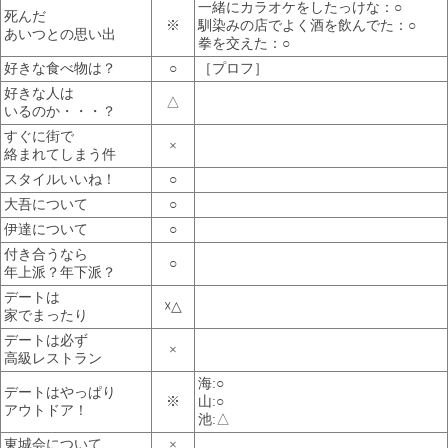
一緒にカラオケをしたっけな：○
死んだ
※
馴染みの店でよく酒を飲んでた：○
あいつとの思い出
拳を交えた：○
好きな食べ物は？
○
［プロフ］
好きな人は
△
いるのか・・・？
すぐに街で
×
絡まれてしまう件
スタイルいいね！
○
大吾について
○
伊達について
○
付き合うなら
○
年上派？年下派？
デートは
☓△
家でまったり
デートは必ず
×
高級レストラン
海:○
デートはやっぱり
※
山:○
アウトドア！
池:△
東城会について
×