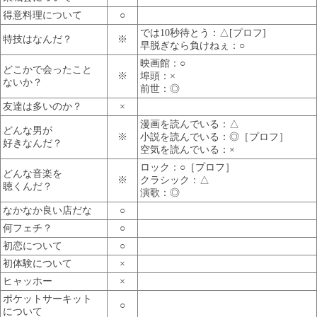
得意料理について
○
では10秒待とう：△[プロフ]
特技はなんだ？
※
早脱ぎなら負けねぇ：○
映画館：○
どこかで会ったこと
※
埠頭：×
ないか？
前世：◎
友達は多いのか？
×
漫画を読んでいる：△
どんな男が
※
小説を読んでいる：◎［プロフ］
好きなんだ？
空気を読んでいる：×
ロック：○［プロフ］
どんな音楽を
※
クラシック：△
聴くんだ？
演歌：◎
なかなか良い店だな
○
何フェチ？
○
初恋について
○
初体験について
×
ヒャッホー
×
ポケットサーキット
○
について