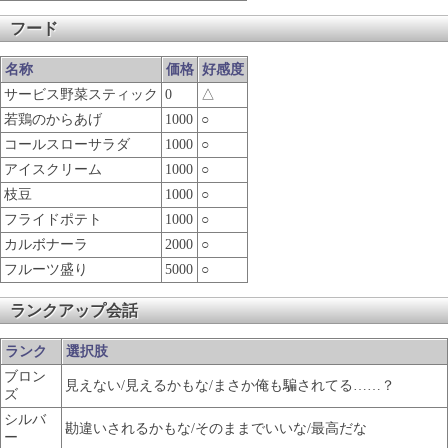
フード
名称
価格
好感度
サービス野菜スティック
0
△
若鶏のからあげ
1000
○
コールスローサラダ
1000
○
アイスクリーム
1000
○
枝豆
1000
○
フライドポテト
1000
○
カルボナーラ
2000
○
フルーツ盛り
5000
○
ランクアップ会話
ランク
選択肢
ブロン
見えない/見えるかもな/まさか俺も騙されてる……？
ズ
シルバ
勘違いされるかもな/そのままでいいな/最高だな
ー