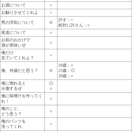
お酒について
×
お触りさせてくれよ
×
許す：×
男の浮気について
※
絶対に許さん：○
尾道について
○
お前のおかげで
○
酒が美味いぜ
俺だけ
×
見ていてくれよ？
18歳：○
俺、何歳だと思う？
※
23歳：◎
28歳：○
俺に惚れると
◎
火傷するぜ
○
俺に味噌汁を作ってく
○
れ！
俺のこと、
○
どう思う？
俺のパンツを
×
洗ってくれ