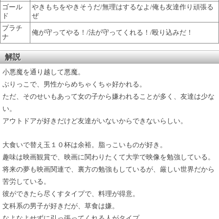
ゴール
やきもちをやきそうだ/無理はするなよ/俺も友達作り頑張る
ド
ぜ
プラチ
俺が守ってやる！/法が守ってくれる！/殴り込みだ！
ナ
解説
小悪魔を通り越して悪魔。
ぶりっこで、男性からめちゃくちゃ好かれる。
ただ、そのせいもあって女の子から嫌われることが多く、友達は少な
い。
アウトドアが好きだけど友達がいないからできないらしい。
大食いで替え玉１０杯は余裕。脂っこいものが好き。
趣味は映画観賞で、映画に関わりたくて大学で映像を勉強している。
将来の夢も映画関連で、裏方の勉強もしているが、厳しい世界だから
苦労している。
彼ができたら尽くすタイプで、料理が得意。
文科系の男子が好きだが、草食は嫌。
なよなよせずに引っ張ってくれる人がタイプ。