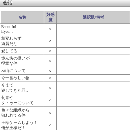
会話
好感
名称
選択肢/備考
度
Beautiful
×
Eyes…
相変わらず、
○
綺麗だな
愛してる…
○
赤ん坊の扱いが
○
得意な件
秋山について
○
今一番欲しい物
○
今まで
○
犯してきた罪…
刺青や
○
タトゥーについて
色々な組織から
○
狙われてる件
王様ゲームしよう！
○
俺が王様だ！