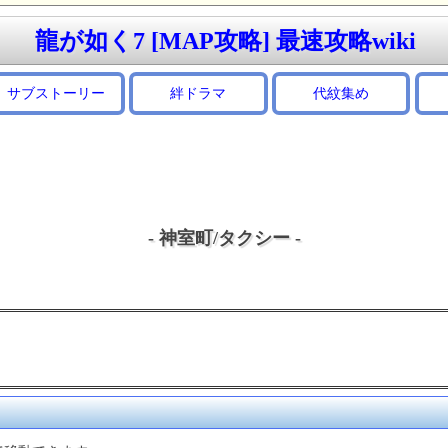
龍が如く7 [MAP攻略] 最速攻略wiki
サブストーリー
絆ドラマ
代紋集め
- 神室町/タクシー -