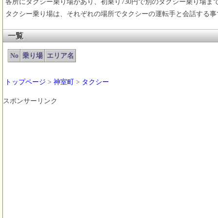
各所にタクシー乗り場があり、初乗り730円で別のタクシー乗り場ま
タクシー乗り場は、それぞれの場所でタクシーの運転手と会話する事
一覧
No
乗り場
エリア名
トップページ
>
神室町
>
タクシー
スポンサーリンク