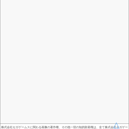
株式会社セガゲームスに関わる画像の著作権、その他一切の知的財産権は、全て株式会社セガゲー