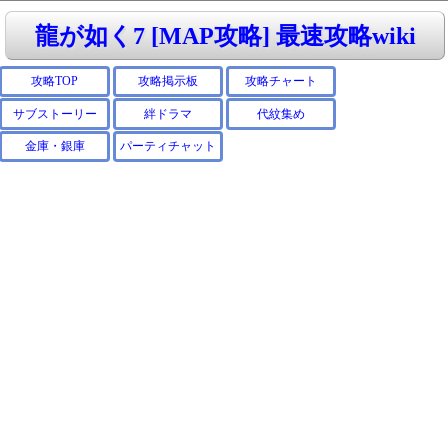
龍が如く7 [MAP攻略] 最速攻略wiki
攻略TOP
攻略掲示板
攻略チャート
サブストーリー
絆ドラマ
代紋集め
金庫・銀庫
パーティチャット