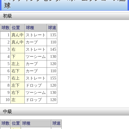
球
初級
球数
位置
球種
球速
1
真ん中
ストレート
135
2
真ん中
カーブ
110
3
右
ストレート
145
4
下
ツーシーム
130
5
左上
カーブ
120
6
右下
カーブ
110
7
右上
ストレート
155
8
左下
ドロップ
120
9
右下
ツーシーム
130
10
左
ドロップ
120
中級
球数
位置
球種
球速