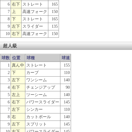
6
右下
ストレート
165
7
上
高速フォーク
150
8
下
ストレート
165
9
左下
スライダー
135
10
右下
高速フォーク
150
超人級
球数
位置
球種
球速
1
真ん中
ストレート
155
2
下
カーブ
110
3
左下
ワンシーム
140
4
右下
チェンジアップ
90
5
左上
ツーシーム
140
6
右下
パワースライダー
145
7
左下
シンカー
110
8
右
カットボール
140
9
左下
スプリット
145
10
右下
パワースライダー
145