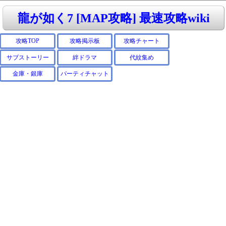
龍が如く7 [MAP攻略] 最速攻略wiki
攻略TOP
攻略掲示板
攻略チャート
サブストーリー
絆ドラマ
代紋集め
金庫・銀庫
パーティチャット