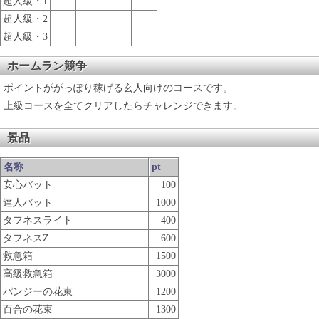
超人級・1
超人級・2
超人級・3
ホームラン競争
ポイントががっぽり稼げる玄人向けのコースです。
上級コースを全てクリアしたらチャレンジできます。
景品
名称
pt
安心バット
100
達人バット
1000
タフネスライト
400
タフネスZ
600
救急箱
1500
高級救急箱
3000
パンジーの花束
1200
百合の花束
1300