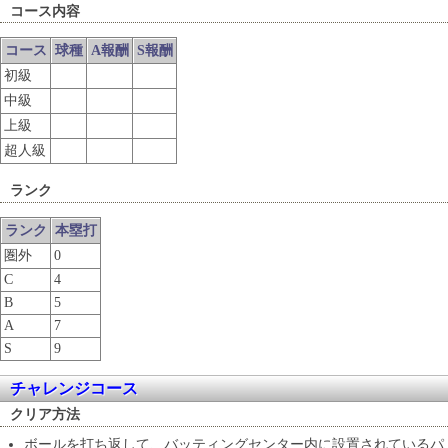
コース内容
コース
球種
A報酬
S報酬
初級
中級
上級
超人級
ランク
ランク
本塁打
圏外
0
C
4
B
5
A
7
S
9
チャレンジコース
クリア方法
ボールを打ち返して、バッティングセンター内に設置されているパ