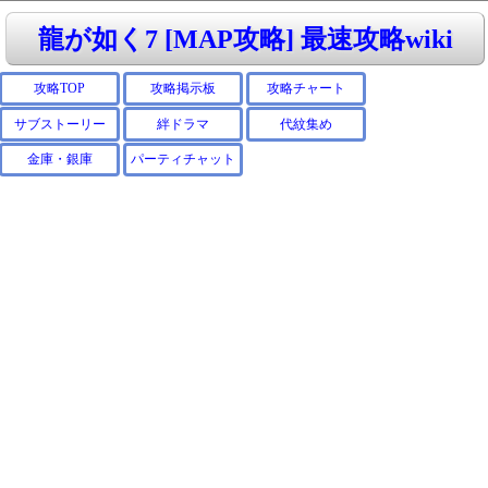
龍が如く7 [MAP攻略] 最速攻略wiki
攻略TOP
攻略掲示板
攻略チャート
サブストーリー
絆ドラマ
代紋集め
金庫・銀庫
パーティチャット