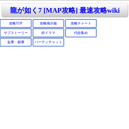
龍が如く7 [MAP攻略] 最速攻略wiki
攻略TOP
攻略掲示板
攻略チャート
サブストーリー
絆ドラマ
代紋集め
金庫・銀庫
パーティチャット