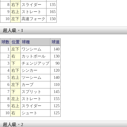
8
右下
スライダー
135
9
右上
ストレート
165
10
左下
高速フォーク
150
超人級・1
球数
位置
球種
球速
1
左下
ワンシーム
140
2
右
カットボール
130
3
下
チェンジアップ
90
4
右下
シンカー
120
5
右上
ツーシーム
140
6
左下
カーブ
110
7
下
スプリット
145
8
左上
ストレート
155
9
右上
スライダー
125
10
右
シュート
125
超人級・2