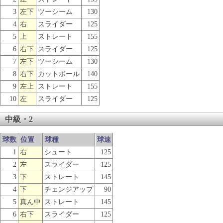
3
左下
ツーシーム
130
4
右
スライダー
125
5
上
ストレート
155
6
右下
スライダー
125
7
左下
ツーシーム
130
8
右下
カットボール
140
9
左上
ストレート
155
10
左
スライダー
125
中級・2
球数
位置
球種
球速
1
右
シュート
125
2
左
スライダー
125
3
下
ストレート
145
4
下
チェンジアップ
90
5
真ん中
ストレート
145
6
右下
スライダー
125