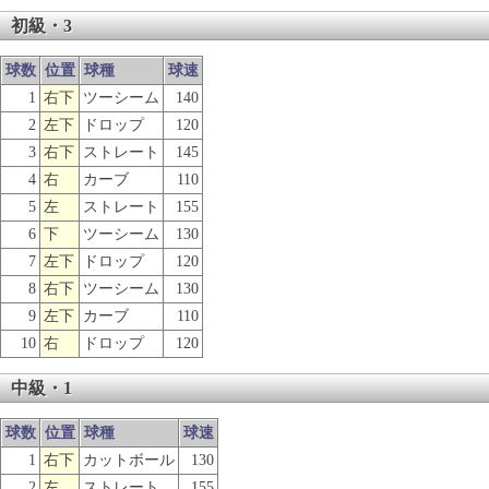
初級・3
球数
位置
球種
球速
1
右下
ツーシーム
140
2
左下
ドロップ
120
3
右下
ストレート
145
4
右
カーブ
110
5
左
ストレート
155
6
下
ツーシーム
130
7
左下
ドロップ
120
8
右下
ツーシーム
130
9
左下
カーブ
110
10
右
ドロップ
120
中級・1
球数
位置
球種
球速
1
右下
カットボール
130
2
左
ストレート
155