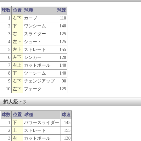
球数
位置
球種
球速
1
右下
カーブ
110
2
下
ワンシーム
140
3
右
スライダー
125
4
左下
シュート
125
5
左上
ストレート
155
6
左下
シンカー
120
7
右上
カットボール
140
8
下
ツーシーム
140
9
右下
チェンジアップ
90
10
左下
フォーク
125
超人級・3
球数
位置
球種
球速
1
下
パワースライダー
145
2
上
ストレート
155
3
右
カットボール
130