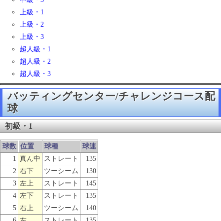
上級・1
上級・2
上級・3
超人級・1
超人級・2
超人級・3
バッティングセンター/チャレンジコース配
球
初級・1
球数
位置
球種
球速
1
真ん中
ストレート
135
2
右下
ツーシーム
130
3
左上
ストレート
145
4
左下
ストレート
135
5
右上
ツーシーム
140
6
左
ストレート
135