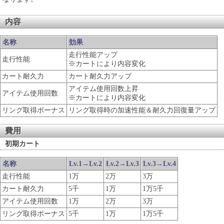
内容
名称
効果
走行性能アップ
走行性能
※カートにより内容変化
カート耐久力
カート耐久力アップ
アイテム使用回数上昇
アイテム使用回数
※カートにより内容変化
リング取得ボーナス
リング取得時の加速性能＆耐久力回復量アップ
費用
初期カート
名称
Lv.1→Lv.2
Lv.2→Lv.3
Lv.3→Lv.4
走行性能
1万
2万
3万
カート耐久力
5千
1万
1万5千
アイテム使用回数
1万
2万
3万
リング取得ボーナス
5千
1万
1万5千