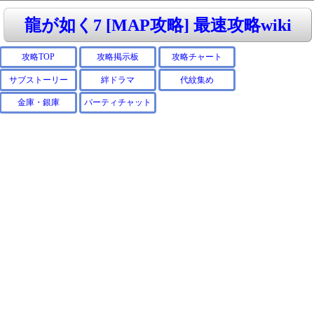
龍が如く7 [MAP攻略] 最速攻略wiki
攻略TOP
攻略掲示板
攻略チャート
サブストーリー
絆ドラマ
代紋集め
金庫・銀庫
パーティチャット