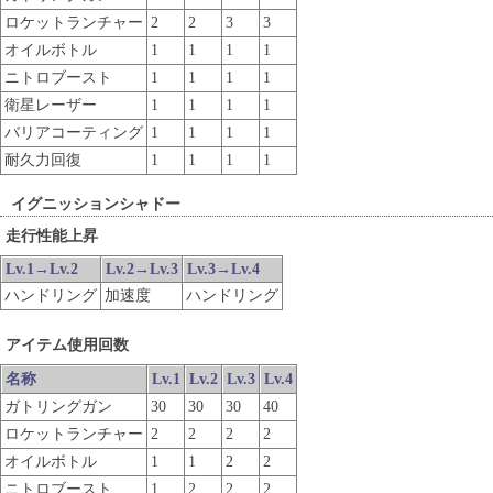
ロケットランチャー
2
2
3
3
オイルボトル
1
1
1
1
ニトロブースト
1
1
1
1
衛星レーザー
1
1
1
1
バリアコーティング
1
1
1
1
耐久力回復
1
1
1
1
イグニッションシャドー
走行性能上昇
Lv.1→Lv.2
Lv.2→Lv.3
Lv.3→Lv.4
ハンドリング
加速度
ハンドリング
アイテム使用回数
名称
Lv.1
Lv.2
Lv.3
Lv.4
ガトリングガン
30
30
30
40
ロケットランチャー
2
2
2
2
オイルボトル
1
1
2
2
ニトロブースト
1
2
2
2