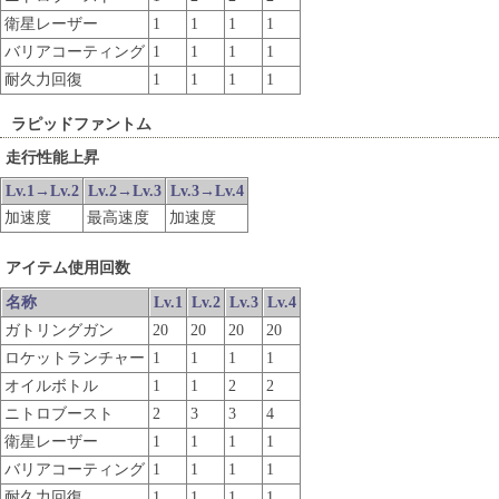
衛星レーザー
1
1
1
1
バリアコーティング
1
1
1
1
耐久力回復
1
1
1
1
ラピッドファントム
走行性能上昇
Lv.1→Lv.2
Lv.2→Lv.3
Lv.3→Lv.4
加速度
最高速度
加速度
アイテム使用回数
名称
Lv.1
Lv.2
Lv.3
Lv.4
ガトリングガン
20
20
20
20
ロケットランチャー
1
1
1
1
オイルボトル
1
1
2
2
ニトロブースト
2
3
3
4
衛星レーザー
1
1
1
1
バリアコーティング
1
1
1
1
耐久力回復
1
1
1
1