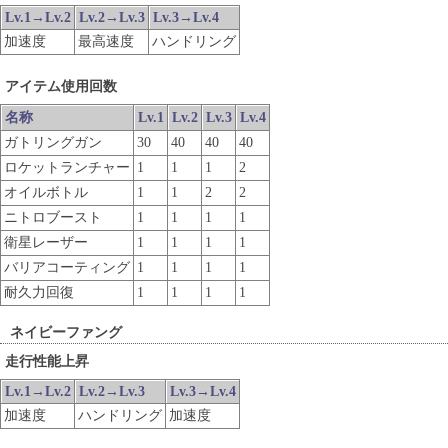
Lv.1→Lv.2
Lv.2→Lv.3
Lv.3→Lv.4
加速度
最高速度
ハンドリング
アイテム使用回数
名称
Lv.1
Lv.2
Lv.3
Lv.4
ガトリングガン
30
40
40
40
ロケットランチャー
1
1
1
2
オイルボトル
1
1
2
2
ニトロブースト
1
1
1
1
衛星レーザー
1
1
1
1
バリアコーティング
1
1
1
1
耐久力回復
1
1
1
1
ネイビーファング
走行性能上昇
Lv.1→Lv.2
Lv.2→Lv.3
Lv.3→Lv.4
加速度
ハンドリング
加速度