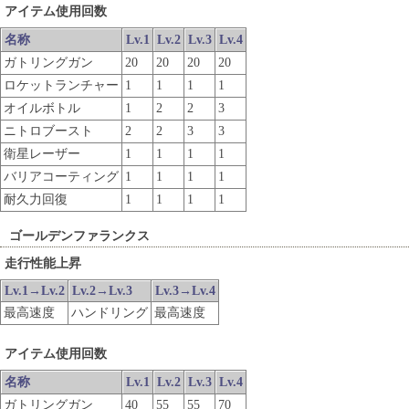
アイテム使用回数
名称
Lv.1
Lv.2
Lv.3
Lv.4
ガトリングガン
20
20
20
20
ロケットランチャー
1
1
1
1
オイルボトル
1
2
2
3
ニトロブースト
2
2
3
3
衛星レーザー
1
1
1
1
バリアコーティング
1
1
1
1
耐久力回復
1
1
1
1
ゴールデンファランクス
走行性能上昇
Lv.1→Lv.2
Lv.2→Lv.3
Lv.3→Lv.4
最高速度
ハンドリング
最高速度
アイテム使用回数
名称
Lv.1
Lv.2
Lv.3
Lv.4
ガトリングガン
40
55
55
70