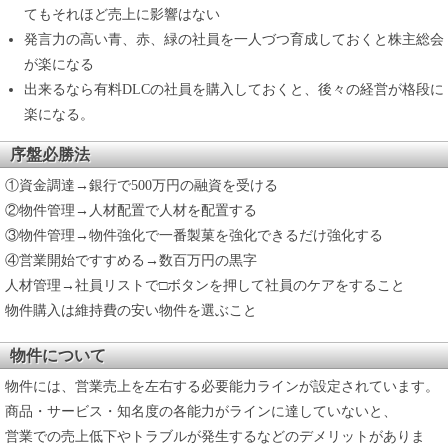
てもそれほど売上に影響はない
発言力の高い青、赤、緑の社員を一人づつ育成しておくと株主総会
が楽になる
出来るなら有料DLCの社員を購入しておくと、後々の経営が格段に
楽になる。
序盤必勝法
①資金調達→銀行で500万円の融資を受ける
②物件管理→人材配置で人材を配置する
③物件管理→物件強化で一番製菓を強化できるだけ強化する
④営業開始ですすめる→数百万円の黒字
人材管理→社員リストで□ボタンを押して社員のケアをすること
物件購入は維持費の安い物件を選ぶこと
物件について
物件には、営業売上を左右する必要能力ラインが設定されています。
商品・サービス・知名度の各能力がラインに達していないと、
営業での売上低下やトラブルが発生するなどのデメリットがありま